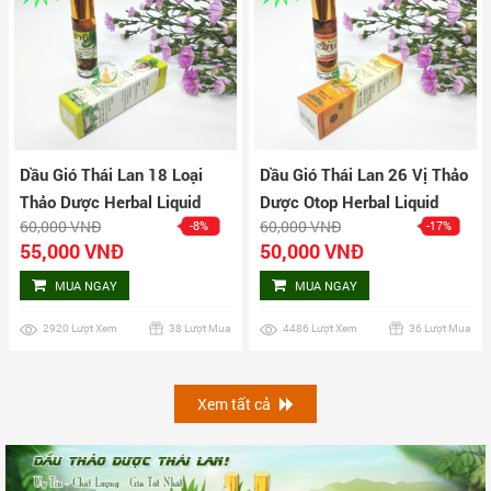
Dầu Gió Thái Lan 18 Loại
Dầu Gió Thái Lan 26 Vị Thảo
Thảo Dược Herbal Liquid
Dược Otop Herbal Liquid
60,000 VNĐ
60,000 VNĐ
-8%
-17%
Balm Yatim Brand
Balm
55,000 VNĐ
50,000 VNĐ
MUA NGAY
MUA NGAY
2920 Lượt Xem
38 Lượt Mua
4486 Lượt Xem
36 Lượt Mua
Xem tất cả