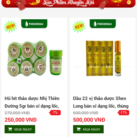
Dầu 22 vị thảo dược Shen
Thuốc rắn Thái Lan số 1 Kia
Long bán sỉ dạng lốc, thùng
Tu Tan 240 Viên
600,000 VNĐ
5,172,000 VNĐ
-17%
-6%
giá tốt | Dauthaoduoc.net
500,000 VNĐ
4,872,000 VNĐ
MUA NGAY
MUA NGAY