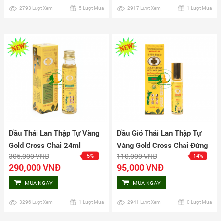
2793 Lượt Xem
5 Lượt Mua
2917 Lượt Xem
1 Lượt Mua
Dầu Thái Lan Thập Tự Vàng
Dầu Gió Thái Lan Thập Tự
Gold Cross Chai 24ml
Vàng Gold Cross Chai Đứng
305,000 VNĐ
110,000 VNĐ
-5%
-14%
3ml
290,000 VNĐ
95,000 VNĐ
MUA NGAY
MUA NGAY
3296 Lượt Xem
1 Lượt Mua
2941 Lượt Xem
0 Lượt Mua