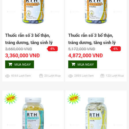
Thuốc rắn số 3 bổ thận,
Thuốc rắn số 3 bổ thận,
tráng dương, tăng sinh lý
tráng dương, tăng sinh lý
3,660,000 VNĐ
5,172,000 VNĐ
-8%
-6%
nam Cir Bian Wan hộp 160
nam Cir Bian Wan hộp 240
3,360,000 VNĐ
4,872,000 VNĐ
viên
viên
MUA NGAY
MUA NGAY
6044 Lượt Xem
20 Lượt Mua
2893 Lượt Xem
123 Lượt Mua