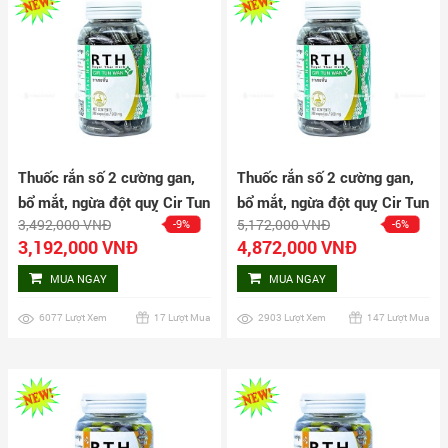
Thuốc rắn số 2 cường gan,
Thuốc rắn số 2 cường gan,
bổ mắt, ngừa đột quỵ Cir Tun
bổ mắt, ngừa đột quỵ Cir Tun
3,492,000 VNĐ
5,172,000 VNĐ
-9%
-6%
Wan 160 viên
Wan 240 viên
3,192,000 VNĐ
4,872,000 VNĐ
MUA NGAY
MUA NGAY
6077 Lượt Xem
17 Lượt Mua
2903 Lượt Xem
147 Lượt Mua