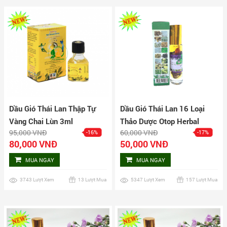
Dầu Gió Thái Lan Thập Tự
Dầu Gió Thái Lan 16 Loại
Vàng Chai Lùn 3ml
Thảo Dược Otop Herbal
95,000 VNĐ
60,000 VNĐ
-16%
-17%
Liquid Balm Yatim Brand
80,000 VNĐ
50,000 VNĐ
MUA NGAY
MUA NGAY
3743 Lượt Xem
13 Lượt Mua
5347 Lượt Xem
157 Lượt Mua