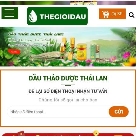
0
(
) SP
DẦU THẢO DƯỢC THÁI LAN
ĐỂ LẠI SỐ ĐIỆN THOẠI NHẬN TƯ VẤN
Chúng tôi sẽ gọi lại cho bạn
GỬI