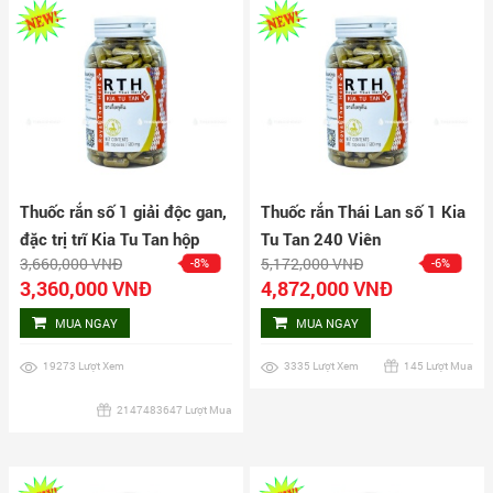
Thuốc rắn số 1 giải độc gan,
Thuốc rắn Thái Lan số 1 Kia
đặc trị trĩ Kia Tu Tan hộp
Tu Tan 240 Viên
3,660,000 VNĐ
5,172,000 VNĐ
-8%
-6%
160 viên
3,360,000 VNĐ
4,872,000 VNĐ
MUA NGAY
MUA NGAY
19273 Lượt Xem
3335 Lượt Xem
145 Lượt Mua
2147483647 Lượt Mua