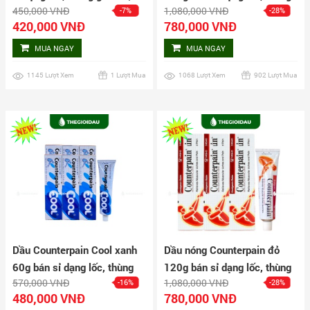
450,000 VNĐ
1,080,000 VNĐ
-7%
-28%
Dauthaoduoc.net
giá tốt | Dauthaoduoc.net
420,000 VNĐ
780,000 VNĐ
MUA NGAY
MUA NGAY
1145 Lượt Xem
1 Lượt Mua
1068 Lượt Xem
902 Lượt Mua
Dầu Counterpain Cool xanh
Dầu nóng Counterpain đỏ
60g bán sỉ dạng lốc, thùng
120g bán sỉ dạng lốc, thùng
570,000 VNĐ
1,080,000 VNĐ
-16%
-28%
giá tốt | Dauthaoduoc.net
giá tốt | Dauthaoduoc.net
480,000 VNĐ
780,000 VNĐ