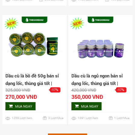
Dầu cù là bồ đề 50g bán sỉ
Dầu cù là ngủ ngon bán sỉ
dạng lốc, thùng giá tốt |
dạng lốc, thùng giá tốt |
325,000 VNĐ
420,000 VNĐ
-17%
-17%
Dauthaoduoc.net
Dauthaoduoc.net
270,000 VNĐ
350,000 VNĐ
MUA NGAY
MUA NGAY
1269 Lượt Xem
3 Lượt Mua
1091 Lượt Xem
1 Lượt Mua