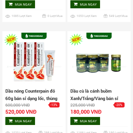
MUA NGAY
MUA NGAY
1085 Lượt Xem
0 Lượt Mua
1053 Lượt Xem
549 Lượt Mua
Dầu nóng Counterpain đỏ
Dầu cù là cánh buồm
60g bán sỉ dạng lốc, thùng
Xanh/Trắng/Vàng bán sỉ
600,000 VNĐ
225,000 VNĐ
-13%
-20%
giá tốt | Dauthaoduoc.net
dạng lốc, thùng giá tốt |
520,000 VNĐ
180,000 VNĐ
Dauthaoduoc.net
MUA NGAY
MUA NGAY
1020 Lượt Xem
298 Lượt Mua
1166 Lượt Xem
190 Lượt Mua