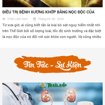
PHONG THẤP HOÀNG FOONG CIR TAN CỦA THÁI LAN
3613 Lượt Xem
Tháng 01, 06 - 2020
CÓ TỐT KHÔNG?
Thuốc rắn số 7 Foong Cir Tan có thật sự tốt không? tại sao
giá mắc như vậy mà nhiều người vẫn tin dùng? Cùng Dầu
Thảo Dược tìm hiểu về loại thuốc này nhé!
Tin Tức - Sự Kiện