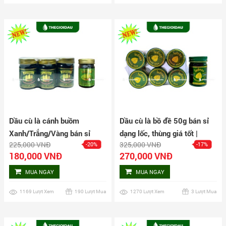
Dầu cù là cánh buồm
Dầu cù là bồ đề 50g bán sỉ
Xanh/Trắng/Vàng bán sỉ
dạng lốc, thùng giá tốt |
225,000 VNĐ
325,000 VNĐ
-20%
-17%
dạng lốc, thùng giá tốt |
Dauthaoduoc.net
180,000 VNĐ
270,000 VNĐ
Dauthaoduoc.net
MUA NGAY
MUA NGAY
1169 Lượt Xem
190 Lượt Mua
1270 Lượt Xem
3 Lượt Mua