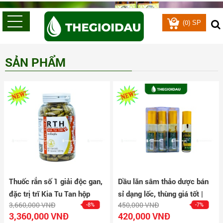
0
(
) SP
SẢN PHẨM
Thuốc rắn số 1 giải độc gan,
Dầu lăn sâm thảo dược bán
đặc trị trĩ Kia Tu Tan hộp
sỉ dạng lốc, thùng giá tốt |
3,660,000 VNĐ
450,000 VNĐ
-8%
-7%
160 viên
Dauthaoduoc.net
3,360,000 VNĐ
420,000 VNĐ