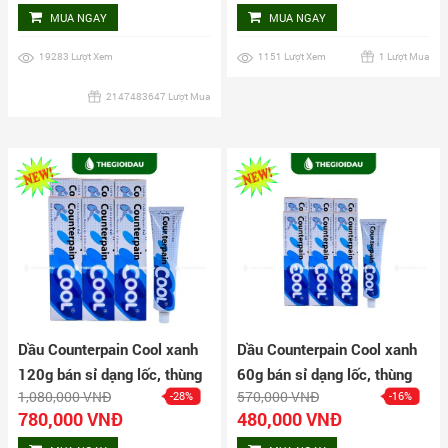
MUA NGAY
MUA NGAY
19283 Lượt Xem
1151 Lượt Xem
1 Lượt Mua
2147483647 Lượt Mua
Dầu Counterpain Cool xanh
Dầu Counterpain Cool xanh
120g bán sỉ dạng lốc, thùng
60g bán sỉ dạng lốc, thùng
1,080,000 VNĐ
570,000 VNĐ
-28%
-16%
giá tốt | Dauthaoduoc.net
giá tốt | Dauthaoduoc.net
780,000 VNĐ
480,000 VNĐ