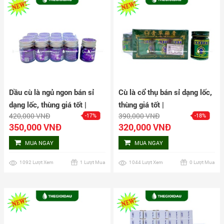
Dầu cù là ngủ ngon bán sỉ
Cù là cổ thụ bán sỉ dạng lốc,
dạng lốc, thùng giá tốt |
thùng giá tốt |
420,000 VNĐ
390,000 VNĐ
-17%
-18%
Dauthaoduoc.net
Dauthaoduoc.net
350,000 VNĐ
320,000 VNĐ
MUA NGAY
MUA NGAY
1092 Lượt Xem
1 Lượt Mua
1044 Lượt Xem
0 Lượt Mua