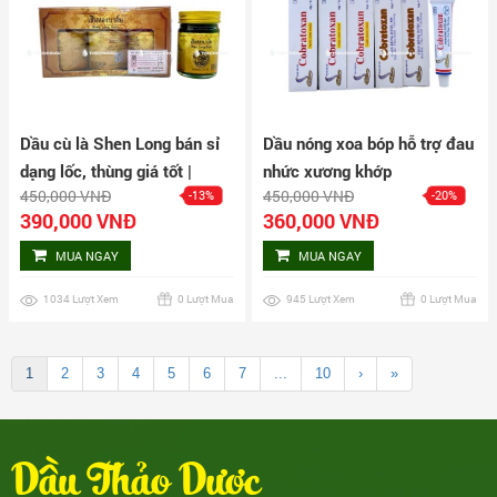
Dầu cù là Shen Long bán sỉ
Dầu nóng xoa bóp hỗ trợ đau
dạng lốc, thùng giá tốt |
nhức xương khớp
450,000 VNĐ
450,000 VNĐ
-13%
-20%
Dauthaoduoc.net
Cobratoxan 20g bán sỉ dạng
390,000 VNĐ
360,000 VNĐ
lốc, thùng giá tốt |
Dauthaoduoc.net
MUA NGAY
MUA NGAY
1034 Lượt Xem
0 Lượt Mua
945 Lượt Xem
0 Lượt Mua
1
2
3
4
5
6
7
...
10
›
»
Dầu Thảo Dược