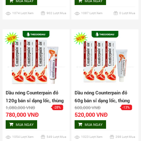
MUA NGAY
MUA NGAY
1074 Lượt Xem
902 Lượt Mua
1087 Lượt Xem
0 Lượt Mua
Dầu nóng Counterpain đỏ
Dầu nóng Counterpain đỏ
120g bán sỉ dạng lốc, thùng
60g bán sỉ dạng lốc, thùng
1,080,000 VNĐ
600,000 VNĐ
-28%
-13%
giá tốt | Dauthaoduoc.net
giá tốt | Dauthaoduoc.net
780,000 VNĐ
520,000 VNĐ
MUA NGAY
MUA NGAY
1054 Lượt Xem
549 Lượt Mua
1023 Lượt Xem
298 Lượt Mua