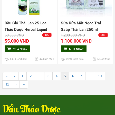
Dầu Gió Thái Lan 25 Loại
Sữa Rửa Mặt Ngọc Trai
Thảo Dược Herbal Liquid
Satip Thái Lan 250ml
60,000 VNĐ
1,200,000 VNĐ
-8%
-8%
Balm Yatim Brand
55,000 VNĐ
1,100,000 VNĐ
MUA NGAY
MUA NGAY
6474 Lượt Xem
44 Lượt Mua
2594 Lượt Xem
5 Lượt Mua
«
‹
1
2
...
3
4
5
6
7
...
10
11
›
»
Dầu Thảo Dược