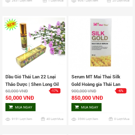
2631 Lượt Xem
1 Lượt Mua
6047 Lượt Xem
20 Lượt Mua
Dầu Gió Thái Lan 22 Loại
Serum MT Mai Thai Silk
Thảo Dược | Shen Long Oil
Gold Hoàng gia Thái Lan
60,000 VNĐ
900,000 VNĐ
-17%
-6%
Thai Herbal
50,000 VNĐ
850,000 VNĐ
MUA NGAY
MUA NGAY
9151 Lượt Xem
40 Lượt Mua
3566 Lượt Xem
0 Lượt Mua