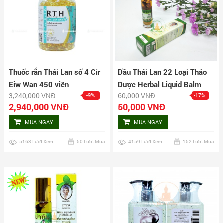
Thuốc rắn Thái Lan số 4 Cir
Dầu Thái Lan 22 Loại Thảo
Eiw Wan 450 viên
Dược Herbal Liquid Balm
3,240,000 VNĐ
60,000 VNĐ
-9%
-17%
Yatim Brand
2,940,000 VNĐ
50,000 VNĐ
MUA NGAY
MUA NGAY
5163 Lượt Xem
50 Lượt Mua
4159 Lượt Xem
152 Lượt Mua