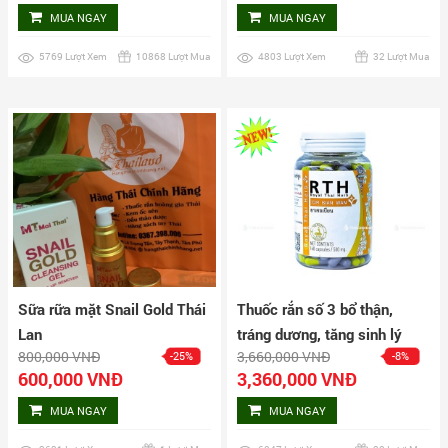
MUA NGAY
MUA NGAY
5769 Lượt Xem
10868 Lượt Mua
4803 Lượt Xem
32 Lượt Mua
Sữa rữa mặt Snail Gold Thái
Thuốc rắn số 3 bổ thận,
Lan
tráng dương, tăng sinh lý
800,000 VNĐ
3,660,000 VNĐ
-25%
-8%
nam Cir Bian Wan hộp 160
600,000 VNĐ
3,360,000 VNĐ
viên
MUA NGAY
MUA NGAY