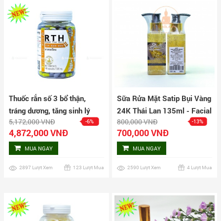
Thuốc rắn số 3 bổ thận,
Sữa Rửa Mặt Satip Bụi Vàng
tráng dương, tăng sinh lý
24K Thái Lan 135ml - Facial
5,172,000 VNĐ
800,000 VNĐ
-6%
-13%
nam Cir Bian Wan hộp 240
Wash Gel
4,872,000 VNĐ
700,000 VNĐ
viên
MUA NGAY
MUA NGAY
2897 Lượt Xem
123 Lượt Mua
2590 Lượt Xem
4 Lượt Mua