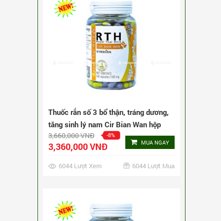
Thuốc rắn số 3 bổ thận, tráng dương,
tăng sinh lý nam Cir Bian Wan hộp
3,660,000 VNĐ
-8%
160 viên
MUA NGAY
3,360,000 VNĐ
6044 Lượt Xem
6044 Lượt Mua