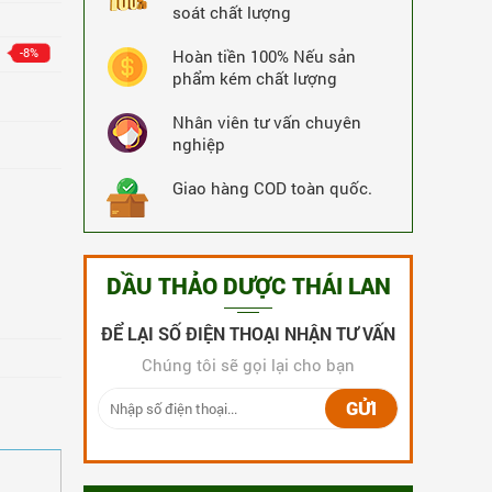
soát chất lượng
19273 Lượt Xem
19273 Lượt Mua
-8%
Hoàn tiền 100% Nếu sản
phẩm kém chất lượng
Nhân viên tư vấn chuyên
nghiệp
Giao hàng COD toàn quốc.
DẦU THẢO DƯỢC THÁI LAN
ĐỂ LẠI SỐ ĐIỆN THOẠI NHẬN TƯ VẤN
Chúng tôi sẽ gọi lại cho bạn
Thuốc rắn Thái Lan số 1 Kia Tu Tan
240 Viên
GỬI
5,172,000 VNĐ
-6%
MUA NGAY
4,872,000 VNĐ
3335 Lượt Xem
3335 Lượt Mua