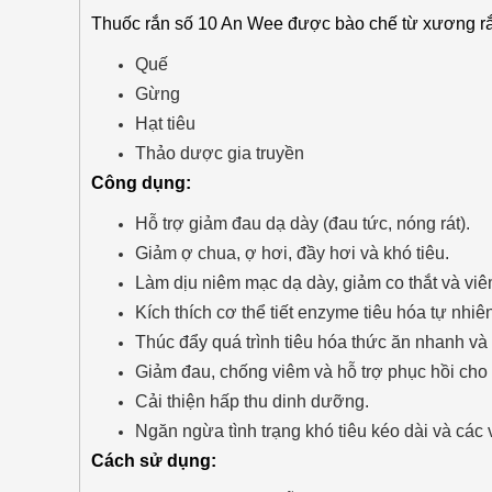
Thuốc rắn số 10
An Wee
được bào chế từ xương rắ
Quế
Gừng
Hạt tiêu
Thảo dược gia truyền
Công dụng:
Hỗ trợ giảm đau dạ dày (đau tức, nóng rát).
Giảm ợ chua, ợ hơi, đầy hơi và khó tiêu.
Làm dịu niêm mạc dạ dày, giảm co thắt và viê
Kích thích cơ thể tiết enzyme tiêu hóa tự nhiê
Thúc đẩy quá trình tiêu hóa thức ăn nhanh và
Giảm đau, chống viêm và hỗ trợ phục hồi cho n
Cải thiện hấp thu dinh dưỡng.
Ngăn ngừa tình trạng khó tiêu kéo dài và các 
Cách sử dụng: