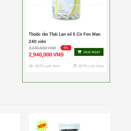
Thuốc rắn Thái Lan số 5 Cir Fen Wan
240 viên
3,240,000 VNĐ
-9%
MUA NGAY
2,940,000 VNĐ
4078 Lượt Xem
4078 Lượt Mua