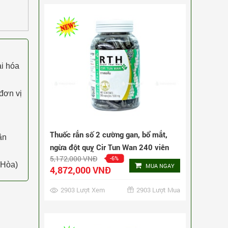
ai hóa
đơn vị
Thuốc rắn số 2 cường gan, bổ mắt,
ận
ngừa đột quỵ Cir Tun Wan 240 viên
5,172,000 VNĐ
-6%
 Hòa)
MUA NGAY
4,872,000 VNĐ
2903 Lượt Xem
2903 Lượt Mua