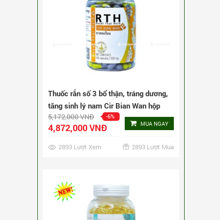
Thuốc rắn số 3 bổ thận, tráng dương,
tăng sinh lý nam Cir Bian Wan hộp
5,172,000 VNĐ
-6%
240 viên
MUA NGAY
4,872,000 VNĐ
2893 Lượt Xem
2893 Lượt Mua