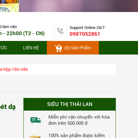
5,172,000 VNĐ
-6%
MUA NGAY
4,872,000 VNĐ
455 Lượt Xem
455 Lượt Mua
ờ làm việc
Support Online 24/7:
h - 22h00 (T2 - CN)
0987052861
 TỨC
LIÊN HỆ
(
0
) Sản Phẩm
ee hộp 160 viên
SIÊU THỊ THÁI LAN
oét dạ
Thuốc rắn số 1 giải độc gan, đặc trị trĩ
Miễn phí vận chuyển với hóa
đơn trên 500.000 đ
Kia Tu Tan hộp 160 viên
3,660,000 VNĐ
-8%
100% sản phẩm được kiểm
MUA NGAY
3,360,000 VNĐ