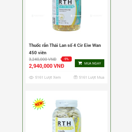
Thuốc rắn Thái Lan số 4 Cir Eiw Wan
450 viên
3,240,000 VNĐ
-9%
MUA NGAY
2,940,000 VNĐ
5161 Lượt Xem
5161 Lượt Mua