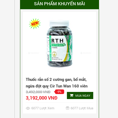
SẢN PHẨM KHUYẾN MÃI
Thuốc rắn số 2 cường gan, bổ mắt,
ngừa đột quỵ Cir Tun Wan 160 viên
3,492,000 VNĐ
-9%
MUA NGAY
3,192,000 VNĐ
6077 Lượt Xem
6077 Lượt Mua