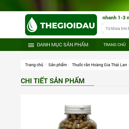
ng theo đúng nhu cầu! Giao hàng nhanh 1-3 ngày toàn qu
DANH MỤC SẢN PHẨM
TRANG CHỦ
Trang chủ
Sản phẩm
Thuốc rắn Hoàng Gia Thái Lan
CHI TIẾT SẢN PHẨM