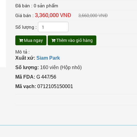
Đã bán :
0
sản phẩm
3,360,000 VNĐ
Giá bán :
3,660,000 VNĐ
Số lượng :
Mua ngay
Thêm vào giỏ hàng
Mô tả :
Xuất xứ:
Siam Park
Số lượng:
160 viên (Hộp nhỏ)
Mã FDA:
G 447/56
Mã vạch:
0712105150001