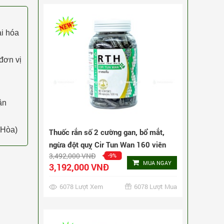
3,192,000 VNĐ
6078 Lượt Xem
6078 Lượt Mua
ai hóa
đơn vị
ận
 Hòa)
Thuốc rắn số 2 cường gan, bổ mắt,
ngừa đột quỵ Cir Tun Wan 240 viên
5,172,000 VNĐ
-6%
MUA NGAY
4,872,000 VNĐ