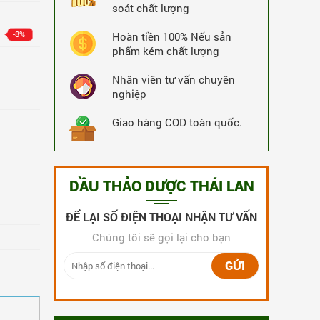
Thuốc rắn số 1 giải độc gan, đặc trị trĩ
soát chất lượng
Kia Tu Tan hộp 160 viên
-8%
Hoàn tiền 100% Nếu sản
3,660,000 VNĐ
-8%
phẩm kém chất lượng
MUA NGAY
3,360,000 VNĐ
Nhân viên tư vấn chuyên
19278 Lượt Xem
19278 Lượt Mua
nghiệp
Giao hàng COD toàn quốc.
DẦU THẢO DƯỢC THÁI LAN
ĐỂ LẠI SỐ ĐIỆN THOẠI NHẬN TƯ VẤN
Chúng tôi sẽ gọi lại cho bạn
GỬI
Thuốc rắn Thái Lan số 1 Kia Tu Tan
240 Viên