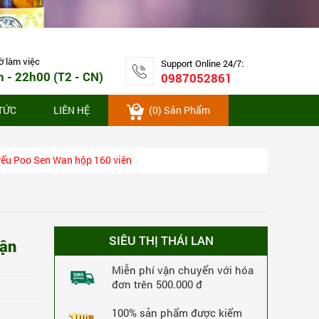
Thuốc rắn số 10 giảm đau bao tử,
m việc
viêm loét dạ dày An Wee hộp 250 viên
ờ làm việc
Support Online 24/7:
5,172,000 VNĐ
-6%
h - 22h00 (T2 - CN)
0987052861
MUA NGAY
4,872,000 VNĐ
 TỨC
LIÊN HỆ
(
0
) Sản Phẩm
456 Lượt Xem
456 Lượt Mua
n yếu Poo Sen Wan hộp 160 viên
SIÊU THỊ THÁI LAN
hận
Miễn phí vận chuyển với hóa
đơn trên 500.000 đ
100% sản phẩm được kiểm