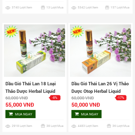
3740 Lượt Xem
13 Lượt Mua
5342 Lượt Xem
157 Lượt Mua
Dầu Gió Thái Lan 18 Loại
Dầu Gió Thái Lan 26 Vị Thảo
Thảo Dược Herbal Liquid
Dược Otop Herbal Liquid
60,000 VNĐ
60,000 VNĐ
-8%
-17%
Balm Yatim Brand
Balm
55,000 VNĐ
50,000 VNĐ
MUA NGAY
MUA NGAY
2918 Lượt Xem
38 Lượt Mua
4483 Lượt Xem
36 Lượt Mua