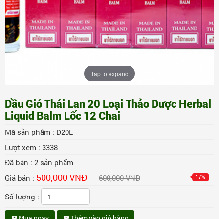
Tap to expand
Dầu Gió Thái Lan 20 Loại Thảo Dược Herbal
Liquid Balm Lốc 12 Chai
Mã sản phẩm :
D20L
Lượt xem :
3338
Đã bán :
2
sản phẩm
500,000 VNĐ
Giá bán :
600,000 VNĐ
-17%
Số lượng :
Mua ngay
Thêm vào giỏ hàng