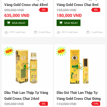
Vàng Gold Cross chai 48ml
Vàng Gold Cross Chai 8ml
650,000 VNĐ
195,000 VNĐ
-2%
-8%
635,000 VNĐ
180,000 VNĐ
MUA NGAY
MUA NGAY
2791 Lượt Xem
5 Lượt Mua
2912 Lượt Xem
1 Lượt Mua
Dầu Thái Lan Thập Tự Vàng
Dầu Gió Thái Lan Thập Tự
Gold Cross Chai 24ml
Vàng Gold Cross Chai Đứng
305,000 VNĐ
110,000 VNĐ
-5%
-14%
3ml