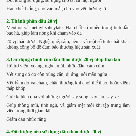
Đối tượng sử dụng: sử dụng cho tất cả mọi người
Hạn chế: Uống, cho vào mắt, cho vào vết thương lỡ
2. Thành phần
dầu 20 vị
Menthol và methyl salicylate: Hai chất có nhiều trong tinh dầu
bạc hà, giúp làm nóng khi chạm vào da
20 vị thảo dược: Nghệ, quế, sâm, tiêu.. và một số tinh chất khác
không công bố để đảm bảo thương hiệu sản xuất
3.Tác dụng chính của
dầu thảo dược 20 vị otop thái lan
Hỗ trợ viêm xoang, nghẹt mũi, nhức đầu, cảm cúm
Vết sưng đỏ do côn trùng cắn, dị ứng, nổi mẩn ngứa
Vết bầm do va chạm, chấn thương khi chơi thể thao, hoặc viêm
thấp khớp
Cực kì hiệu quả với những người say sóng, say tàu, say xe
Giúp thông mũi, tỉnh ngủ, và giảm mệt mỏi khi tập trung làm
việc trong thời gian dài
Giảm đau nhức răng
4. Đối tượng nên sử dụng
dầu thảo dược 20 vị