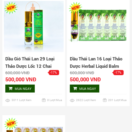
Dầu Gió Thái Lan 29 Loại
Dầu Thái Lan 16 Loại Thảo
Thảo Dược Lốc 12 Chai
Dược Herbal Liquid Balm
600,000 VNĐ
600,000 VNĐ
-17%
-17%
Yatim Brand Lốc 12 Chai
500,000 VNĐ
500,000 VNĐ
MUA NGAY
MUA NGAY
3011 Lượt Xem
0 Lượt Mua
2622 Lượt Xem
201 Lượt Mua