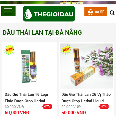
0
(
) SP
DẦU THÁI LAN TẠI ĐÀ NẴNG
Dầu Gió Thái Lan 16 Loại
Dầu Gió Thái Lan 26 Vị Thảo
Thảo Dược Otop Herbal
Dược Otop Herbal Liquid
60,000 VNĐ
60,000 VNĐ
-17%
-17%
Liquid Balm Yatim Brand
Balm
50,000 VNĐ
50,000 VNĐ