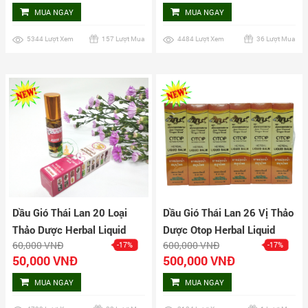
MUA NGAY
MUA NGAY
5344 Lượt Xem
157 Lượt Mua
4484 Lượt Xem
36 Lượt Mua
Dầu Gió Thái Lan 20 Loại
Dầu Gió Thái Lan 26 Vị Thảo
Thảo Dược Herbal Liquid
Dược Otop Herbal Liquid
60,000 VNĐ
600,000 VNĐ
-17%
-17%
Balm
Balm Lốc 12 Chai
50,000 VNĐ
500,000 VNĐ
MUA NGAY
MUA NGAY