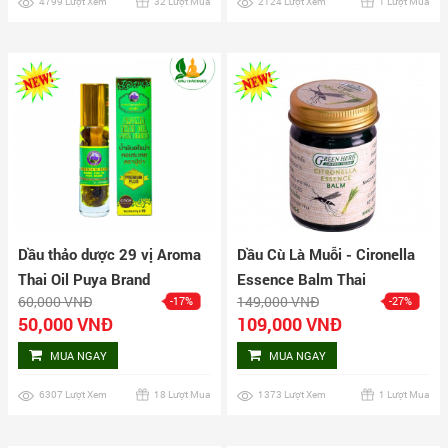
4799 Lượt Xem
32 Lượt Mua
2124 Lượt Xem
1 Lượt Mua
Dầu thảo dược 29 vị Aroma
Dầu Cù Là Muỗi - Cironella
Thai Oil Puya Brand
Essence Balm Thai
60,000 VNĐ
149,000 VNĐ
-17%
-27%
50,000 VNĐ
109,000 VNĐ
MUA NGAY
MUA NGAY
6307 Lượt Xem
18 Lượt Mua
1373 Lượt Xem
1 Lượt Mua