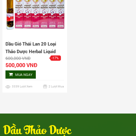
Dầu Gió Thái Lan 20 Loại
Thảo Dược Herbal Liquid
600,000 VNĐ
-17%
Balm Lốc 12 Chai
500,000 VNĐ
MUA NGAY
3339 Lượt Xem
2 Lượt Mua
Dầu Thảo Dược