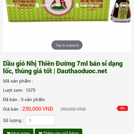
Tap to expand
Dầu gió Nhị Thiên Đường 7ml bán sỉ dạng
lốc, thùng giá tốt | Dauthaoduoc.net
Mã sản phẩm :
Lượt xem :
1075
Đã bán :
0
sản phẩm
230,000 VNĐ
Giá bán :
250,000 VNĐ
-8%
Số lượng :
Mua ngay
Thêm vào giỏ hàng