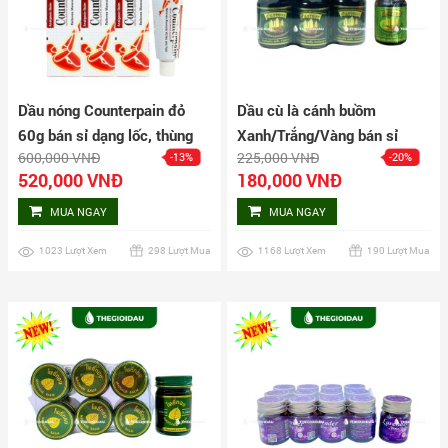
Dầu nóng Counterpain đỏ
Dầu cù là cánh buồm
60g bán sỉ dạng lốc, thùng
Xanh/Trắng/Vàng bán sỉ
600,000 VNĐ
225,000 VNĐ
-13%
-20%
giá tốt | Dauthaoduoc.net
dạng lốc, thùng giá tốt |
520,000 VNĐ
180,000 VNĐ
Dauthaoduoc.net
MUA NGAY
MUA NGAY
1023 Lượt Xem
298 Lượt Mua
1168 Lượt Xem
190 Lượt Mua