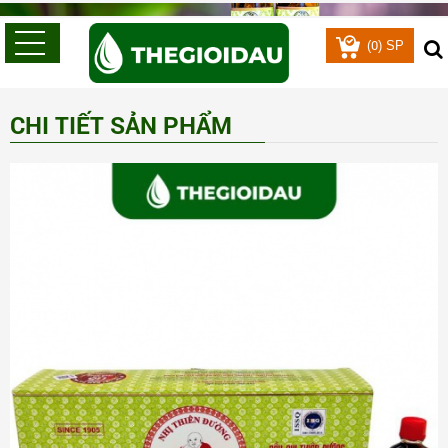
0
(
) SP
CHI TIẾT SẢN PHẨM