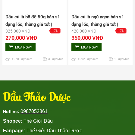
Dầu cù là bồ đề 50g bán sỉ
Dầu cù là ngủ ngon bán sỉ
dạng lốc, thùng giá tốt |
dạng lốc, thùng giá tốt |
325,000 VNĐ
420,000 VNĐ
-17%
-17%
Dauthaoduoc.net
Dauthaoduoc.net
270,000 VNĐ
350,000 VNĐ
MUA NGAY
MUA NGAY
1270 Lượt Xem
3 Lượt Mua
1092 Lượt Xem
1 Lượt Mua
Dầu Thảo Dược
0987052861
Hotline:
Shopee:
Thế Giới Dầu
Fanpage:
Thế Giới Dầu Thảo Dược