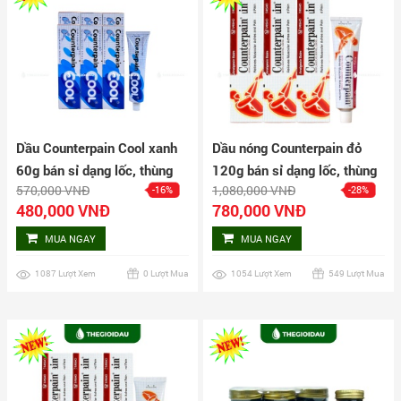
Dầu Counterpain Cool xanh
Dầu nóng Counterpain đỏ
60g bán sỉ dạng lốc, thùng
120g bán sỉ dạng lốc, thùng
570,000 VNĐ
1,080,000 VNĐ
-16%
-28%
giá tốt | Dauthaoduoc.net
giá tốt | Dauthaoduoc.net
480,000 VNĐ
780,000 VNĐ
MUA NGAY
MUA NGAY
1087 Lượt Xem
0 Lượt Mua
1054 Lượt Xem
549 Lượt Mua