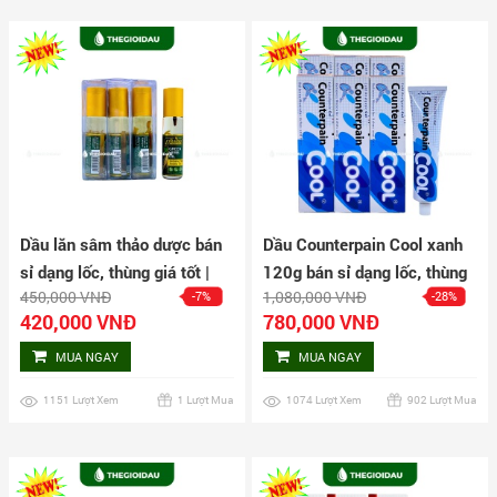
Dầu lăn sâm thảo dược bán
Dầu Counterpain Cool xanh
sỉ dạng lốc, thùng giá tốt |
120g bán sỉ dạng lốc, thùng
450,000 VNĐ
1,080,000 VNĐ
-7%
-28%
Dauthaoduoc.net
giá tốt | Dauthaoduoc.net
420,000 VNĐ
780,000 VNĐ
MUA NGAY
MUA NGAY
1151 Lượt Xem
1 Lượt Mua
1074 Lượt Xem
902 Lượt Mua