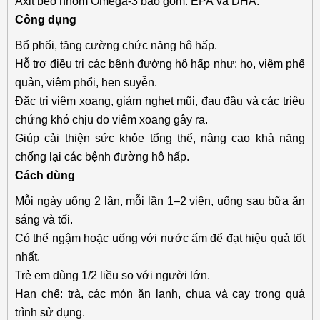
Axit béo nhóm Omega-3 bao gồm: EPA và DHA.
Công dụng
Bổ phổi, tăng cường chức năng hô hấp.
Hỗ trợ điều trị các bệnh đường hô hấp như: ho, viêm phế
quản, viêm phổi, hen suyễn.
Đặc trị viêm xoang, giảm nghẹt mũi, đau đầu và các triệu
chứng khó chịu do viêm xoang gây ra.
Giúp cải thiện sức khỏe tổng thể, nâng cao khả năng
chống lại các bệnh đường hô hấp.
Cách dùng
Mỗi ngày uống 2 lần, mỗi lần 1–2 viên, uống sau bữa ăn
sáng và tối.
Có thể ngậm hoặc uống với nước ấm để đạt hiệu quả tốt
nhất.
Trẻ em dùng 1/2 liều so với người lớn.
Hạn chế: trà, các món ăn lạnh, chua và cay trong quá
trình sử dụng.