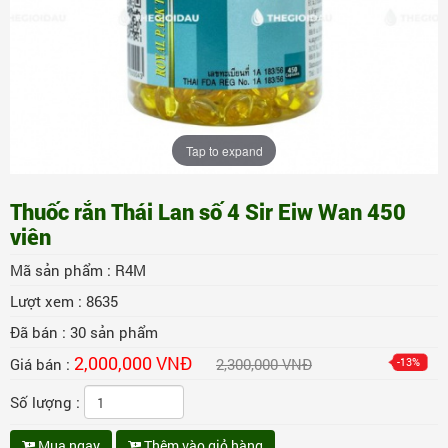
Tap to expand
Thuốc rắn Thái Lan số 4 Sir Eiw Wan 450
viên
Mã sản phẩm :
R4M
Lượt xem :
8635
Đã bán :
30
sản phẩm
2,000,000 VNĐ
Giá bán :
2,300,000 VNĐ
-13%
Số lượng :
Mua ngay
Thêm vào giỏ hàng