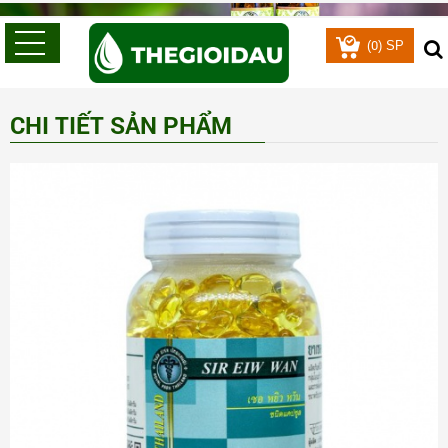
0
(
) SP
CHI TIẾT SẢN PHẨM