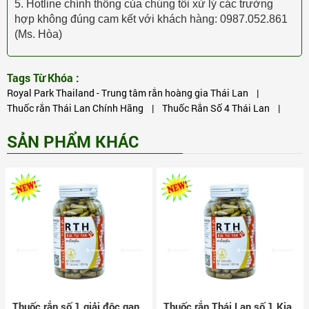
5. Hotline chính thống của chúng tôi xử lý các trường
hợp không đúng cam kết với khách hàng: 0987.052.861
(Ms. Hòa)
Tags Từ Khóa :
Royal Park Thailand - Trung tâm rắn hoàng gia Thái Lan
|
Thuốc rắn Thái Lan Chính Hãng
|
Thuốc Rắn Số 4 Thái Lan
|
SẢN PHẨM KHÁC
Thuốc rắn số 1 giải độc gan,
Thuốc rắn Thái Lan số 1 Kia