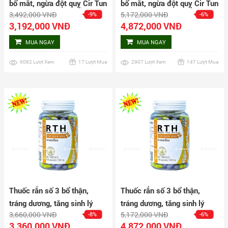
bổ mắt, ngừa đột quỵ Cir Tun
bổ mắt, ngừa đột quỵ Cir Tun
3,492,000 VNĐ
5,172,000 VNĐ
-9%
-6%
Wan 160 viên
Wan 240 viên
3,192,000 VNĐ
4,872,000 VNĐ
MUA NGAY
MUA NGAY
6082 Lượt Xem
17 Lượt Mua
2907 Lượt Xem
147 Lượt Mua
Thuốc rắn số 3 bổ thận,
Thuốc rắn số 3 bổ thận,
tráng dương, tăng sinh lý
tráng dương, tăng sinh lý
3,660,000 VNĐ
5,172,000 VNĐ
-8%
-6%
nam Cir Bian Wan hộp 160
nam Cir Bian Wan hộp 240
3,360,000 VNĐ
4,872,000 VNĐ