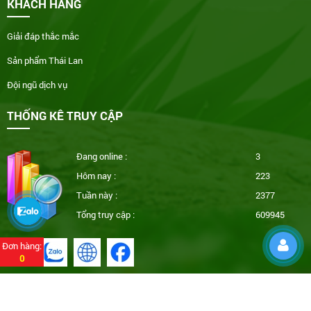
KHÁCH HÀNG
Giải đáp thắc mắc
Sản phẩm Thái Lan
Đội ngũ dịch vụ
THỐNG KÊ TRUY CẬP
Đang online :
3
Hôm nay :
223
Tuần này :
2377
Tổng truy cập :
609945
Đơn hàng:
0
Copyright © 2020
Dầu Thảo Dược
. All rights reserved.