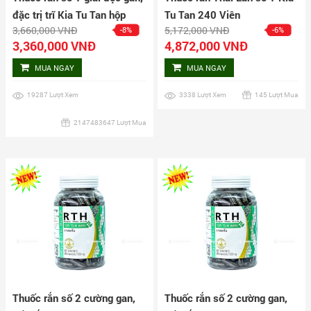
đặc trị trĩ Kia Tu Tan hộp
Tu Tan 240 Viên
3,660,000 VNĐ
5,172,000 VNĐ
-8%
-6%
160 viên
3,360,000 VNĐ
4,872,000 VNĐ
MUA NGAY
MUA NGAY
19287 Lượt Xem
3338 Lượt Xem
145 Lượt Mua
2147483647 Lượt Mua
Thuốc rắn số 2 cường gan,
Thuốc rắn số 2 cường gan,