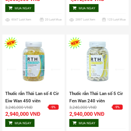
viên
viên
MUA NGAY
MUA NGAY
6047 Lượt Xem
20 Lượt Mua
2897 Lượt Xem
123 Lượt Mua
Thuốc rắn Thái Lan số 4 Cir
Thuốc rắn Thái Lan số 5 Cir
Eiw Wan 450 viên
Fen Wan 240 viên
3,240,000 VNĐ
3,240,000 VNĐ
-9%
-9%
2,940,000 VNĐ
2,940,000 VNĐ
MUA NGAY
MUA NGAY