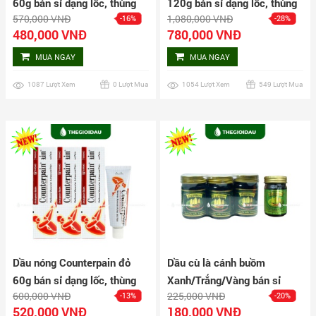
60g bán sỉ dạng lốc, thùng
120g bán sỉ dạng lốc, thùng
570,000 VNĐ
1,080,000 VNĐ
-16%
-28%
giá tốt | Dauthaoduoc.net
giá tốt | Dauthaoduoc.net
480,000 VNĐ
780,000 VNĐ
MUA NGAY
MUA NGAY
1087 Lượt Xem
0 Lượt Mua
1054 Lượt Xem
549 Lượt Mua
Dầu nóng Counterpain đỏ
Dầu cù là cánh buồm
60g bán sỉ dạng lốc, thùng
Xanh/Trắng/Vàng bán sỉ
600,000 VNĐ
225,000 VNĐ
-13%
-20%
giá tốt | Dauthaoduoc.net
dạng lốc, thùng giá tốt |
520,000 VNĐ
180,000 VNĐ
Dauthaoduoc.net