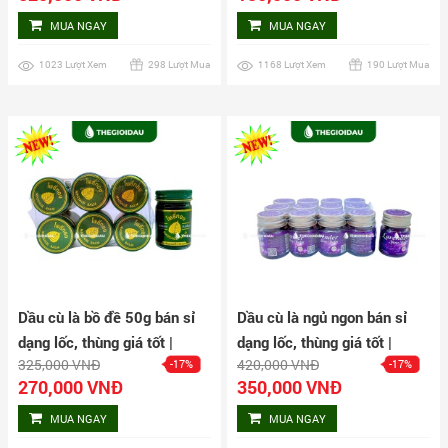
MUA NGAY
MUA NGAY
1023 Lượt Xem
298 Lượt Mua
1168 Lượt Xem
190 Lượt Mua
Dầu cù là bồ đề 50g bán sỉ
Dầu cù là ngủ ngon bán sỉ
dạng lốc, thùng giá tốt |
dạng lốc, thùng giá tốt |
325,000 VNĐ
420,000 VNĐ
-17%
-17%
Dauthaoduoc.net
Dauthaoduoc.net
270,000 VNĐ
350,000 VNĐ
MUA NGAY
MUA NGAY