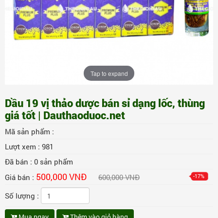
Tap to expand
Dầu 19 vị thảo dược bán sỉ dạng lốc, thùng
giá tốt | Dauthaoduoc.net
Mã sản phẩm :
Lượt xem :
981
Đã bán :
0
sản phẩm
500,000 VNĐ
Giá bán :
600,000 VNĐ
-17%
Số lượng :
Mua ngay
Thêm vào giỏ hàng