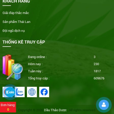
KHÁCH HÀNG
Giải đáp thắc mắc
Sản phẩm Thái Lan
Đội ngũ dịch vụ
THỐNG KÊ TRUY CẬP
Đang online :
3
Hôm nay :
230
Tuần này :
1817
Tổng truy cập :
609676
Đơn hàng:
0
Copyright © 2020
Dầu Thảo Dược
. All rights reserved.