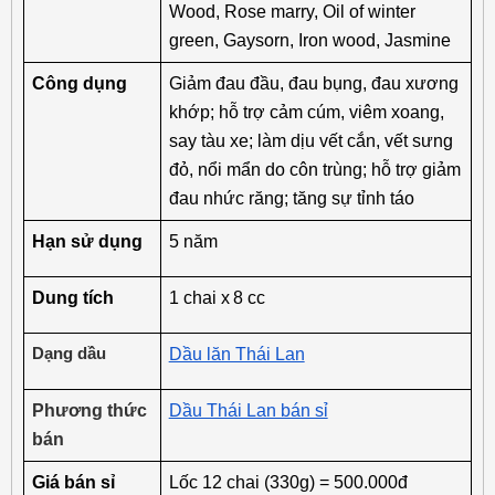
Wood, Rose marry, Oil of winter 
green, Gaysorn, Iron wood, Jasmine
Công dụng
Giảm đau đầu, đau bụng, đau xương 
khớp; hỗ trợ cảm cúm, viêm xoang, 
say tàu xe; làm dịu vết cắn, vết sưng 
đỏ, nổi mẩn do côn trùng; hỗ trợ giảm 
đau nhức răng; tăng sự tỉnh táo
Hạn sử dụng
5 năm
Dung tích
1 chai x 8 cc
Dạng dầu
Dầu lăn Thái Lan
Phương thức 
Dầu Thái Lan bán sỉ
bán
Giá bán sỉ
Lốc 12 chai (330g) = 500.000đ