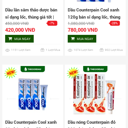
Dầu lăn sâm thảo dược bán
Dầu Counterpain Cool xanh
sỉ dạng lốc, thùng giá tốt |
120g bán sỉ dạng lốc, thùng
450,000 VNĐ
1,080,000 VNĐ
-7%
-28%
Dauthaoduoc.net
giá tốt | Dauthaoduoc.net
420,000 VNĐ
780,000 VNĐ
MUA NGAY
MUA NGAY
1151 Lượt Xem
1 Lượt Mua
1074 Lượt Xem
902 Lượt Mua
Dầu Counterpain Cool xanh
Dầu nóng Counterpain đỏ