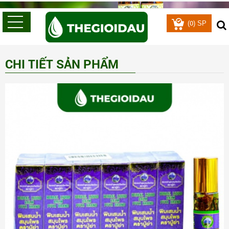
0
(
) SP
CHI TIẾT SẢN PHẨM