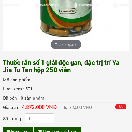
Tap to expand
Thuốc rắn số 1 giải độc gan, đặc trị trĩ Ya
Jia Tu Tan hộp 250 viên
Mã sản phẩm :
Lượt xem :
571
Đã bán :
0
sản phẩm
4,872,000 VNĐ
Giá bán :
5,172,000 VNĐ
-6%
Số lượng :
Mua ngay
Thêm vào giỏ hàng