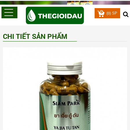
0
(
) SP
CHI TIẾT SẢN PHẨM