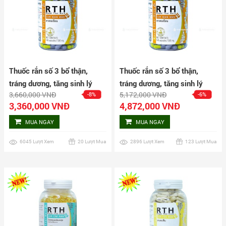
Thuốc rắn số 3 bổ thận,
Thuốc rắn số 3 bổ thận,
tráng dương, tăng sinh lý
tráng dương, tăng sinh lý
3,660,000 VNĐ
5,172,000 VNĐ
-8%
-6%
nam Cir Bian Wan hộp 160
nam Cir Bian Wan hộp 240
3,360,000 VNĐ
4,872,000 VNĐ
viên
viên
MUA NGAY
MUA NGAY
6045 Lượt Xem
20 Lượt Mua
2896 Lượt Xem
123 Lượt Mua