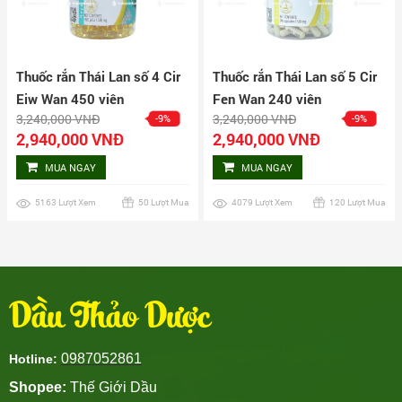
Thuốc rắn Thái Lan số 4 Cir
Thuốc rắn Thái Lan số 5 Cir
Eiw Wan 450 viên
Fen Wan 240 viên
3,240,000 VNĐ
3,240,000 VNĐ
-9%
-9%
2,940,000 VNĐ
2,940,000 VNĐ
MUA NGAY
MUA NGAY
5163 Lượt Xem
50 Lượt Mua
4079 Lượt Xem
120 Lượt Mua
Dầu Thảo Dược
0987052861
Hotline:
Shopee:
Thế Giới Dầu