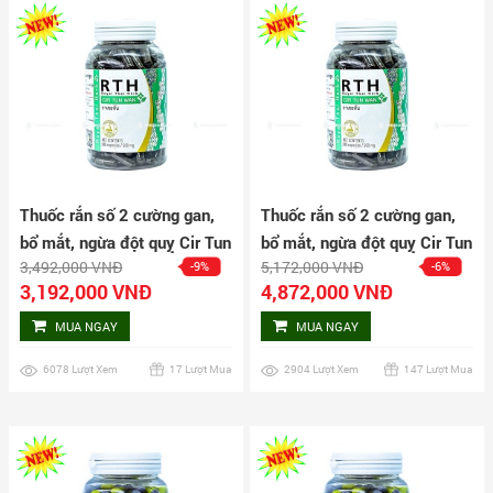
Thuốc rắn số 2 cường gan,
Thuốc rắn số 2 cường gan,
bổ mắt, ngừa đột quỵ Cir Tun
bổ mắt, ngừa đột quỵ Cir Tun
3,492,000 VNĐ
5,172,000 VNĐ
-9%
-6%
Wan 160 viên
Wan 240 viên
3,192,000 VNĐ
4,872,000 VNĐ
MUA NGAY
MUA NGAY
6078 Lượt Xem
17 Lượt Mua
2904 Lượt Xem
147 Lượt Mua