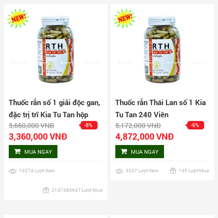
Thuốc rắn số 1 giải độc gan,
Thuốc rắn Thái Lan số 1 Kia
đặc trị trĩ Kia Tu Tan hộp
Tu Tan 240 Viên
3,660,000 VNĐ
5,172,000 VNĐ
-8%
-6%
160 viên
3,360,000 VNĐ
4,872,000 VNĐ
MUA NGAY
MUA NGAY
19274 Lượt Xem
3337 Lượt Xem
145 Lượt Mua
2147483647 Lượt Mua