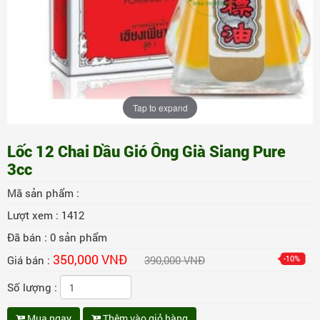
Tap to expand
Lốc 12 Chai Dầu Gió Ông Già Siang Pure
3cc
Mã sản phẩm :
Lượt xem :
1412
Đã bán :
0
sản phẩm
350,000 VNĐ
Giá bán :
390,000 VNĐ
-10%
Số lượng :
Mua ngay
Thêm vào giỏ hàng