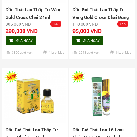
Dầu Thái Lan Thập Tự Vàng
Dầu Gió Thái Lan Thập Tự
Gold Cross Chai 24ml
Vàng Gold Cross Chai Đứng
305,000 VNĐ
110,000 VNĐ
-5%
-14%
3ml
290,000 VNĐ
95,000 VNĐ
MUA NGAY
MUA NGAY
3300 Lượt Xem
1 Lượt Mua
2943 Lượt Xem
0 Lượt Mua
Dầu Gió Thái Lan Thập Tự
Dầu Gió Thái Lan 16 Loại