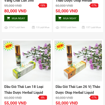
Vàng Chai Lùn 3ml
Thảo Dược Otop Herbal
95,000 VNĐ
60,000 VNĐ
-16%
-17%
Liquid Balm Yatim Brand
80,000 VNĐ
50,000 VNĐ
MUA NGAY
MUA NGAY
3747 Lượt Xem
13 Lượt Mua
5352 Lượt Xem
157 Lượt Mua
Dầu Gió Thái Lan 18 Loại
Dầu Gió Thái Lan 26 Vị Thảo
Thảo Dược Herbal Liquid
Dược Otop Herbal Liquid
60,000 VNĐ
60,000 VNĐ
-8%
-17%
Balm Yatim Brand
Balm
55,000 VNĐ
50,000 VNĐ