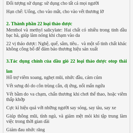
Đối tượng sử dụng: sử dụng cho tất cả mọi người
Hạn chế: Uống, cho vào mắt, cho vào vết thương lỡ
2. Thành phần 22 loại thảo dược
Menthol và methyl salicylate: Hai chất có nhiều trong tinh dầu
bạc hà, giúp làm nóng khi chạm vào da
22 vị thảo dược: Nghệ, quế, sâm, tiêu.. và một số tinh chất khác
không công bố để đảm bảo thương hiệu sản xuất
3.Tác dụng chính của
dầu gió 22 loại thảo dược otop thái
lan
Hỗ trợ viêm xoang, nghẹt mũi, nhức đầu, cảm cúm
Vết sưng đỏ do côn trùng cắn, dị ứng, nổi mẩn ngứa
Vết bầm do va chạm, chấn thương khi chơi thể thao, hoặc viêm
thấp khớp
Cực kì hiệu quả với những người say sóng, say tàu, say xe
Giúp thông mũi, tỉnh ngủ, và giảm mệt mỏi khi tập trung làm
việc trong thời gian dài
Giảm đau nhức răng