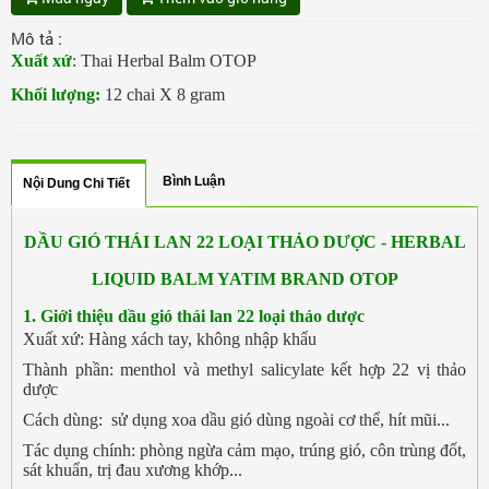
Mô tả :
Xuất xứ
: Thai Herbal Balm OTOP
Khối lượng:
12 chai X 8 gram
Bình Luận
Nội Dung Chi Tiết
DẦU GIÓ THÁI LAN
22 LOẠI THẢO DƯỢC - HERBAL
LIQUID BALM YATIM BRAND OTOP
1. Giới thiệu dầu gió thái lan 22 loại thảo dược
Xuất xứ: Hàng xách tay, không nhập khẩu
Thành phần: menthol và methyl salicylate kết hợp 22 vị thảo
dược
Cách dùng: sử dụng xoa dầu gió dùng ngoài cơ thể, hít mũi...
Tác dụng chính: phòng ngừa cảm mạo, trúng gió, côn trùng đốt,
sát khuẩn, trị đau xương khớp...