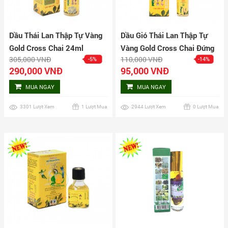
Dầu Thái Lan Thập Tự Vàng
Dầu Gió Thái Lan Thập Tự
Gold Cross Chai 24ml
Vàng Gold Cross Chai Đứng
305,000 VNĐ
110,000 VNĐ
-5%
-14%
3ml
290,000 VNĐ
95,000 VNĐ
MUA NGAY
MUA NGAY
3301 Lượt Xem
1 Lượt Mua
2944 Lượt Xem
0 Lượt Mua