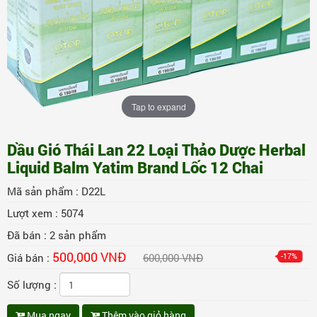
Tap to expand
Dầu Gió Thái Lan 22 Loại Thảo Dược Herbal
Liquid Balm Yatim Brand Lốc 12 Chai
Mã sản phẩm :
D22L
Lượt xem :
5074
Đã bán :
2
sản phẩm
500,000 VNĐ
Giá bán :
600,000 VNĐ
-17%
Số lượng :
Mua ngay
Thêm vào giỏ hàng