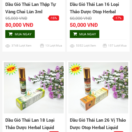
Dầu Gió Thái Lan Thập Tự
Dầu Gió Thái Lan 16 Loại
Vàng Chai Lùn 3ml
Thảo Dược Otop Herbal
95,000 VNĐ
60,000 VNĐ
-16%
-17%
Liquid Balm Yatim Brand
80,000 VNĐ
50,000 VNĐ
MUA NGAY
MUA NGAY
3748 Lượt Xem
13 Lượt Mua
5352 Lượt Xem
157 Lượt Mua
Dầu Gió Thái Lan 18 Loại
Dầu Gió Thái Lan 26 Vị Thảo
Thảo Dược Herbal Liquid
Dược Otop Herbal Liquid