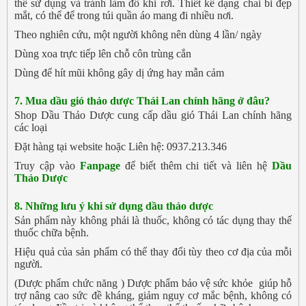
thể sử dụng và tránh làm đổ khi rơi. Thiết kế dạng chai bi đẹp
mắt, có thể để trong túi quần áo mang đi nhiều nơi.
Theo nghiên cứu, một người không nên dùng 4 lần/ ngày
Dùng xoa trực tiếp lên chỗ côn trùng cắn
Dùng để hít mũi không gây dị ứng hay mẫn cảm
7. Mua
dầu gió thảo dược Thái Lan chính hãng ở đâu?
Shop Dầu Thảo Dược cung cấp dầu gió Thái Lan chính hãng
các loại
Đặt hàng tại website hoặc Liên hệ: 0937.213.346
Truy cập vào
Fanpage
để biết thêm chi tiết và liên hệ
Dầu
Thảo Dược
8.
Những lưu ý khi sử dụng dầu thảo dược
Sản phẩm này không phải là thuốc, không có tác dụng thay thế
thuốc chữa bệnh.
Hiệu quả của sản phẩm có thể thay đổi tùy theo cơ địa của mỗi
người.
(Dược phẩm chức năng ) Dược phẩm bảo vệ sức khỏe giúp hỗ
trợ nâng cao sức đề kháng, giảm nguy cơ mắc bệnh, không có