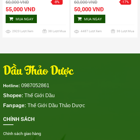
60,000 VNĐ
60,000 VNĐ
-8%
-17%
Balm Yatim Brand
Balm
55,000 VNĐ
50,000 VNĐ
MUA NGAY
MUA NGAY
2923 Lượt Xem
38 Lượt Mua
4487 Lượt Xem
36 Lượt Mua
Dầu Thảo Dược
0987052861
Hotline:
Shopee:
Thế Giới Dầu
Fanpage:
Thế Giới Dầu Thảo Dược
CHÍNH SÁCH
Chính sách giao hàng