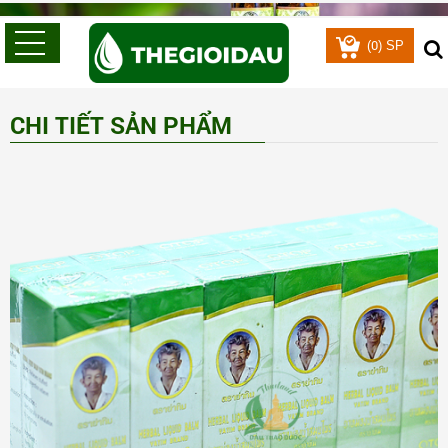
0
(
) SP
CHI TIẾT SẢN PHẨM