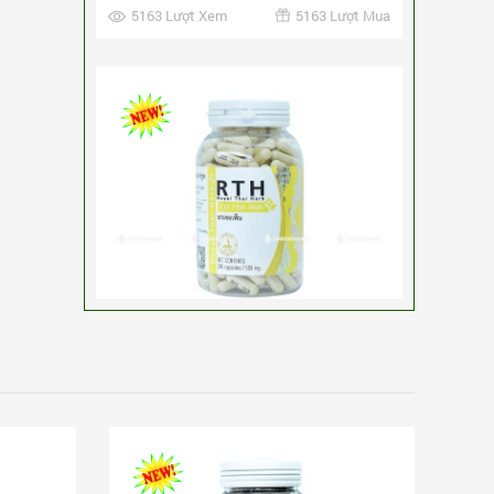
Thuốc rắn Thái Lan số 5 Cir Fen Wan
240 viên
3,240,000 VNĐ
-9%
MUA NGAY
2,940,000 VNĐ
4079 Lượt Xem
4079 Lượt Mua