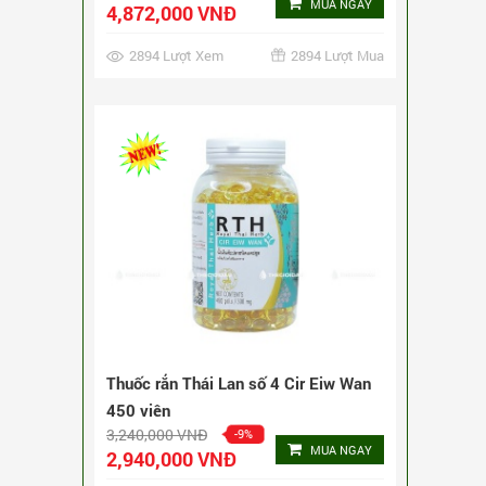
Thuốc rắn Thái Lan số 4 Cir Eiw Wan
450 viên
3,240,000 VNĐ
-9%
MUA NGAY
2,940,000 VNĐ
5163 Lượt Xem
5163 Lượt Mua