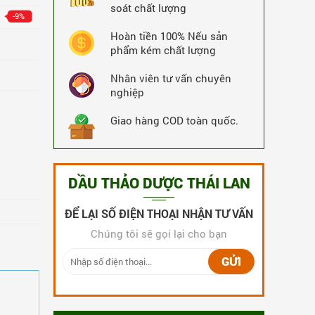
soát chất lượng
-9%
19274 Lượt Xem
19274 Lượt Mua
Hoàn tiền 100% Nếu sản
phẩm kém chất lượng
Nhân viên tư vấn chuyên
nghiệp
Giao hàng COD toàn quốc.
DẦU THẢO DƯỢC THÁI LAN
ĐỂ LẠI SỐ ĐIỆN THOẠI NHẬN TƯ VẤN
Chúng tôi sẽ gọi lại cho bạn
Thuốc rắn Thái Lan số 1 Kia Tu Tan
240 Viên
GỬI
5,172,000 VNĐ
-6%
MUA NGAY
4,872,000 VNĐ
3336 Lượt Xem
3336 Lượt Mua