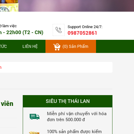
5,172,000 VNĐ
-6%
MUA NGAY
4,872,000 VNĐ
456 Lượt Xem
456 Lượt Mua
ờ làm việc
Support Online 24/7:
h - 22h00 (T2 - CN)
0987052861
 TỨC
LIÊN HỆ
(
0
) Sản Phẩm
n
SIÊU THỊ THÁI LAN
 viên
Thuốc rắn số 1 giải độc gan, đặc trị trĩ
Miễn phí vận chuyển với hóa
đơn trên 500.000 đ
Kia Tu Tan hộp 160 viên
3,660,000 VNĐ
-8%
100% sản phẩm được kiểm
MUA NGAY
3,360,000 VNĐ