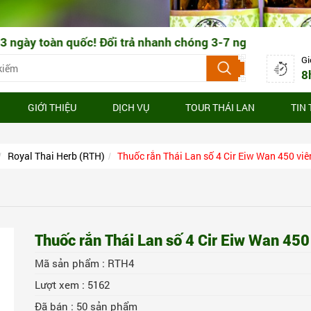
quốc! Đổi trả nhanh chóng 3-7 ngày làm việc
Gi
8
GIỚI THIỆU
DỊCH VỤ
TOUR THÁI LAN
TIN
Royal Thai Herb (RTH)
Thuốc rắn Thái Lan số 4 Cir Eiw Wan 450 viê
Thuốc rắn Thái Lan số 4 Cir Eiw Wan 450
Mã sản phẩm :
RTH4
Lượt xem :
5162
Đã bán :
50
sản phẩm