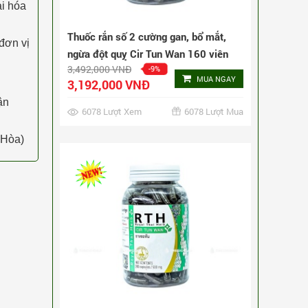
ai hóa
đơn vị
ận
 Hòa)
Thuốc rắn số 2 cường gan, bổ mắt,
ngừa đột quỵ Cir Tun Wan 240 viên
5,172,000 VNĐ
-6%
MUA NGAY
4,872,000 VNĐ
2904 Lượt Xem
2904 Lượt Mua