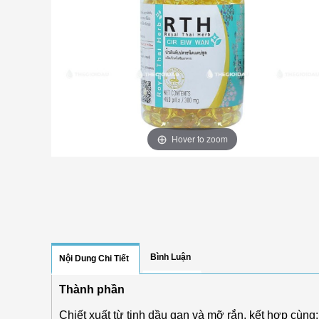
Hover to zoom
Bình Luận
Nội Dung Chi Tiết
Thành phần
Chiết xuất từ tinh dầu gan và mỡ rắn, kết hợp cùng: