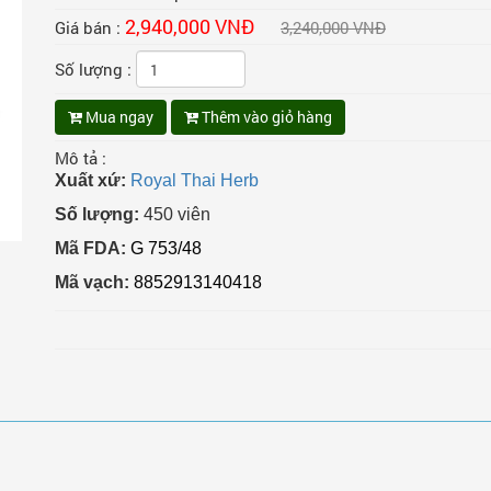
2,940,000 VNĐ
Giá bán :
3,240,000 VNĐ
Số lượng :
Mua ngay
Thêm vào giỏ hàng
Mô tả :
Xuất xứ:
Royal Thai Herb
Số lượng:
450 viên
Mã FDA:
G 753/48
Mã vạch:
8852913140418