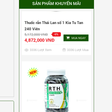
SẢN PHẨM KHUYẾN MÃI
Thuốc rắn số 2 cường gan, bổ mắt,
ngừa đột quỵ Cir Tun Wan 160 viên
3,492,000 VNĐ
-9%
MUA NGAY
3,192,000 VNĐ
6078 Lượt Xem
6078 Lượt Mua