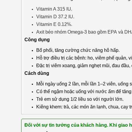
Vitamin A 315 IU.
Vitamin D 37.2 IU.
Vitamin E 0.12%.
Axit béo nhóm Omega-3 bao gồm EPA và DH
Công dụng
Bổ phổi, tăng cường chức năng hô hấp.
Hỗ trợ điều trị các bệnh: ho, viêm phế quản, 
Đặc trị viêm xoang, giảm nghẹt mũi, đau đầu, 
Cách dùng
Mỗi ngày uống 2 lần, mỗi lần 1–2 viên, uống s
Có thể ngậm hoặc uống với nước ấm để tăng 
Trẻ em sử dụng 1/2 liều so với người lớn.
Kiêng khem: trà, các món ăn lạnh, chua, cay t
Đối với sự tin tưởng của khách hàng. Khi giao 