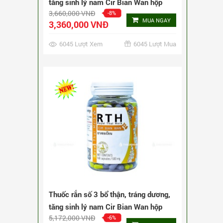
Thuốc rắn số 3 bổ thận, tráng dương,
tăng sinh lý nam Cir Bian Wan hộp
5,172,000 VNĐ
-6%
240 viên
MUA NGAY
4,872,000 VNĐ
2894 Lượt Xem
2894 Lượt Mua