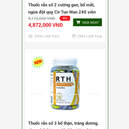
Thuốc rắn số 3 bổ thận, tráng dương,
tăng sinh lý nam Cir Bian Wan hộp
3,660,000 VNĐ
-8%
160 viên
MUA NGAY
3,360,000 VNĐ
6045 Lượt Xem
6045 Lượt Mua