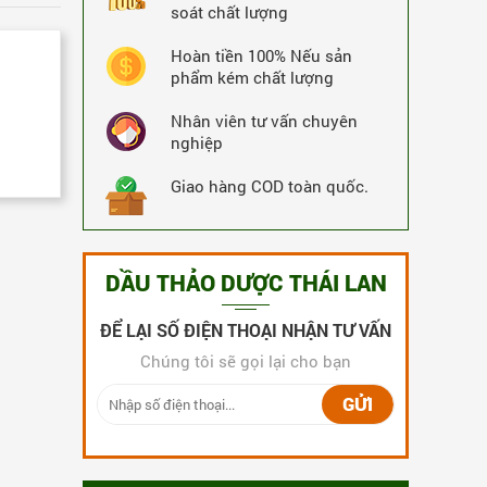
soát chất lượng
Kia Tu Tan hộp 160 viên
3,660,000 VNĐ
-8%
Hoàn tiền 100% Nếu sản
MUA NGAY
3,360,000 VNĐ
phẩm kém chất lượng
19273 Lượt Xem
19273 Lượt Mua
Nhân viên tư vấn chuyên
nghiệp
Giao hàng COD toàn quốc.
DẦU THẢO DƯỢC THÁI LAN
ĐỂ LẠI SỐ ĐIỆN THOẠI NHẬN TƯ VẤN
Chúng tôi sẽ gọi lại cho bạn
GỬI
Thuốc rắn Thái Lan số 1 Kia Tu Tan
240 Viên