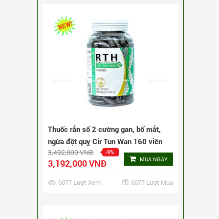
6077 Lượt Xem
6077 Lượt Mua
Thuốc rắn số 2 cường gan, bổ mắt,
ngừa đột quỵ Cir Tun Wan 240 viên
5,172,000 VNĐ
-6%
MUA NGAY
4,872,000 VNĐ
2903 Lượt Xem
2903 Lượt Mua