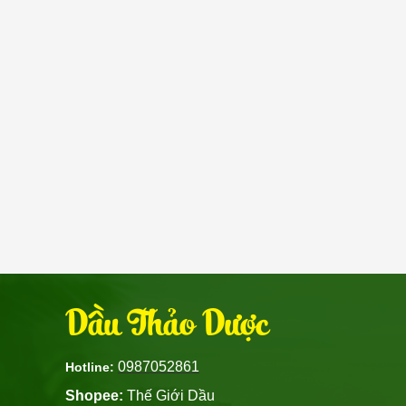
Dầu Thảo Dược
0987052861
Hotline:
Shopee:
Thế Giới Dầu