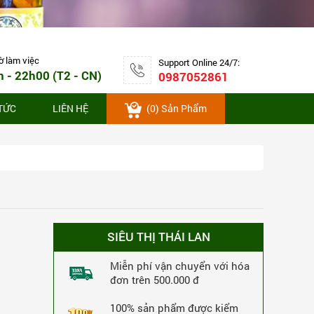
Thuốc rắn số 10 giảm đau bao tử,
viêm loét dạ dày An Wee hộp 250 viên
5,172,000 VNĐ
-6%
ờ làm việc
Support Online 24/7:
MUA NGAY
4,872,000 VNĐ
h - 22h00 (T2 - CN)
0987052861
455 Lượt Xem
455 Lượt Mua
 TỨC
LIÊN HỆ
(
0
) Sản Phẩm
SIÊU THỊ THÁI LAN
Miễn phí vận chuyển với hóa
đơn trên 500.000 đ
100% sản phẩm được kiểm
Thuốc rắn số 1 giải độc gan, đặc trị trĩ