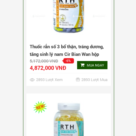
Thuốc rắn Thái Lan số 4 Cir Eiw Wan
450 viên
3,240,000 VNĐ
-9%
MUA NGAY
2,940,000 VNĐ
5161 Lượt Xem
5161 Lượt Mua