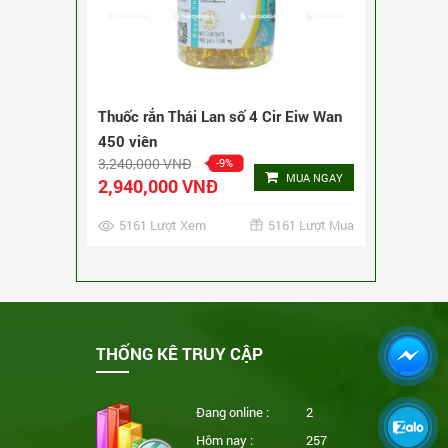
Thuốc rắn Thái Lan số 5 Cir Fen Wan
240 viên
3,240,000 VNĐ
-9%
MUA NGAY
2,940,000 VNĐ
4078 Lượt Xem
4078 Lượt Mua
THỐNG KÊ TRUY CẬP
Đang online :
2
Hôm nay :
257