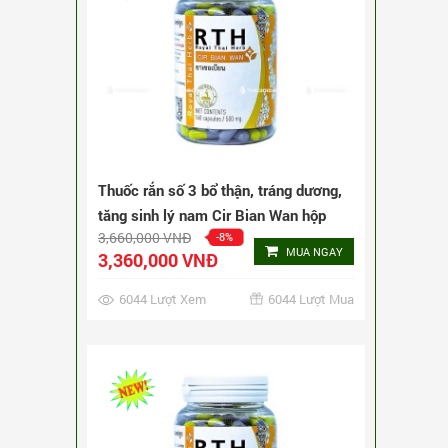
Thuốc rắn số 3 bổ thận, tráng dương,
tăng sinh lý nam Cir Bian Wan hộp
5,172,000 VNĐ
-6%
240 viên
MUA NGAY
4,872,000 VNĐ
2893 Lượt Xem
2893 Lượt Mua