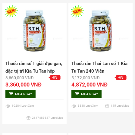
Thuốc rắn số 1 giải độc gan,
Thuốc rắn Thái Lan số 1 Kia
đặc trị trĩ Kia Tu Tan hộp
Tu Tan 240 Viên
3,660,000 VNĐ
5,172,000 VNĐ
-8%
-6%
160 viên
3,360,000 VNĐ
4,872,000 VNĐ
MUA NGAY
MUA NGAY
19284 Lượt Xem
3338 Lượt Xem
145 Lượt Mua
2147483647 Lượt Mua