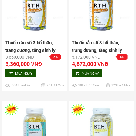
Thuốc rắn số 3 bổ thận,
Thuốc rắn số 3 bổ thận,
tráng dương, tăng sinh lý
tráng dương, tăng sinh lý
3,660,000 VNĐ
5,172,000 VNĐ
-8%
-6%
nam Cir Bian Wan hộp 160
nam Cir Bian Wan hộp 240
3,360,000 VNĐ
4,872,000 VNĐ
viên
viên
MUA NGAY
MUA NGAY
6047 Lượt Xem
20 Lượt Mua
2897 Lượt Xem
123 Lượt Mua