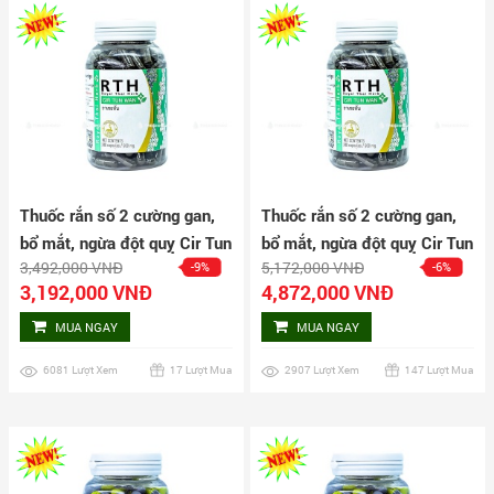
Thuốc rắn số 2 cường gan,
Thuốc rắn số 2 cường gan,
bổ mắt, ngừa đột quỵ Cir Tun
bổ mắt, ngừa đột quỵ Cir Tun
3,492,000 VNĐ
5,172,000 VNĐ
-9%
-6%
Wan 160 viên
Wan 240 viên
3,192,000 VNĐ
4,872,000 VNĐ
MUA NGAY
MUA NGAY
6081 Lượt Xem
17 Lượt Mua
2907 Lượt Xem
147 Lượt Mua