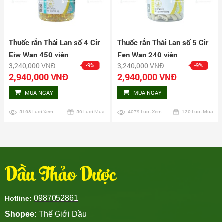
Thuốc rắn Thái Lan số 4 Cir
Thuốc rắn Thái Lan số 5 Cir
Eiw Wan 450 viên
Fen Wan 240 viên
3,240,000 VNĐ
3,240,000 VNĐ
-9%
-9%
2,940,000 VNĐ
2,940,000 VNĐ
MUA NGAY
MUA NGAY
5163 Lượt Xem
50 Lượt Mua
4079 Lượt Xem
120 Lượt Mua
Dầu Thảo Dược
0987052861
Hotline:
Shopee:
Thế Giới Dầu