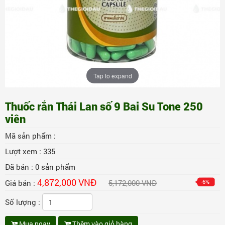
Tap to expand
Thuốc rắn Thái Lan số 9 Bai Su Tone 250
viên
Mã sản phẩm :
Lượt xem :
335
Đã bán :
0
sản phẩm
4,872,000 VNĐ
Giá bán :
5,172,000 VNĐ
-6%
Số lượng :
Mua ngay
Thêm vào giỏ hàng