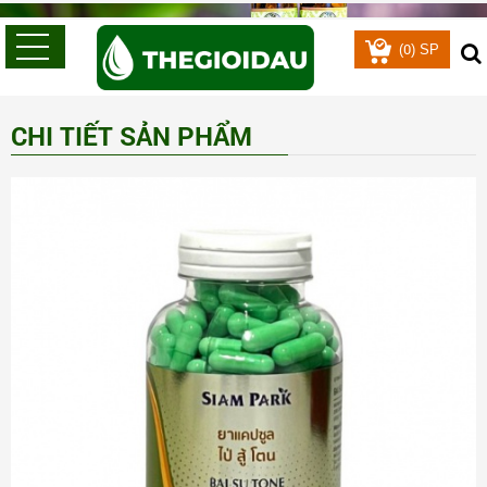
0
(
) SP
CHI TIẾT SẢN PHẨM