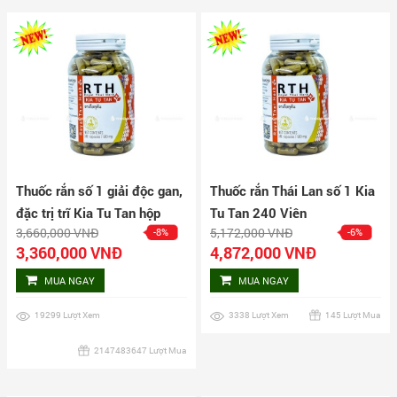
Thuốc rắn số 1 giải độc gan,
Thuốc rắn Thái Lan số 1 Kia
đặc trị trĩ Kia Tu Tan hộp
Tu Tan 240 Viên
3,660,000 VNĐ
5,172,000 VNĐ
-8%
-6%
160 viên
3,360,000 VNĐ
4,872,000 VNĐ
MUA NGAY
MUA NGAY
19299 Lượt Xem
3338 Lượt Xem
145 Lượt Mua
2147483647 Lượt Mua