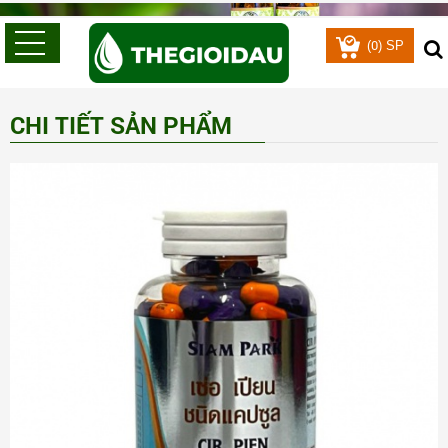
0
(
) SP
CHI TIẾT SẢN PHẨM