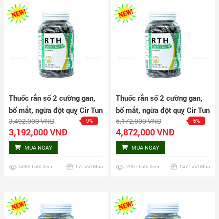
Thuốc rắn số 2 cường gan,
Thuốc rắn số 2 cường gan,
bổ mắt, ngừa đột quỵ Cir Tun
bổ mắt, ngừa đột quỵ Cir Tun
3,492,000 VNĐ
5,172,000 VNĐ
-9%
-6%
Wan 160 viên
Wan 240 viên
3,192,000 VNĐ
4,872,000 VNĐ
MUA NGAY
MUA NGAY
6082 Lượt Xem
17 Lượt Mua
2907 Lượt Xem
147 Lượt Mua