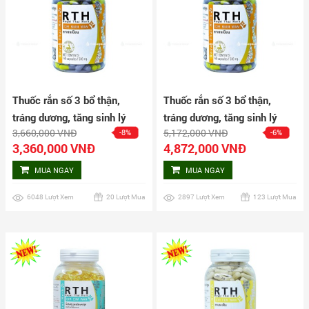
Thuốc rắn số 3 bổ thận,
Thuốc rắn số 3 bổ thận,
tráng dương, tăng sinh lý
tráng dương, tăng sinh lý
3,660,000 VNĐ
5,172,000 VNĐ
-8%
-6%
nam Cir Bian Wan hộp 160
nam Cir Bian Wan hộp 240
3,360,000 VNĐ
4,872,000 VNĐ
viên
viên
MUA NGAY
MUA NGAY
6048 Lượt Xem
20 Lượt Mua
2897 Lượt Xem
123 Lượt Mua