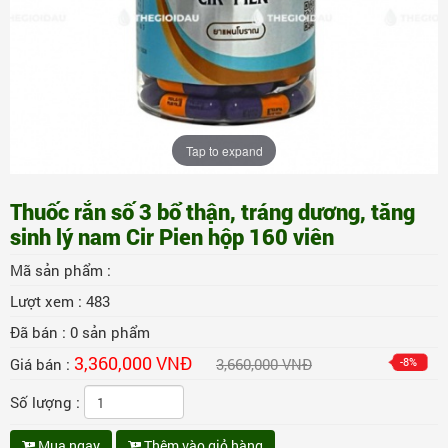
Tap to expand
Thuốc rắn số 3 bổ thận, tráng dương, tăng
sinh lý nam Cir Pien hộp 160 viên
Mã sản phẩm :
Lượt xem :
483
Đã bán :
0
sản phẩm
3,360,000 VNĐ
Giá bán :
3,660,000 VNĐ
-8%
Số lượng :
Mua ngay
Thêm vào giỏ hàng