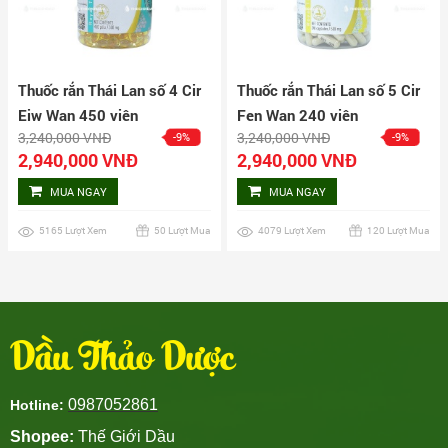
Thuốc rắn Thái Lan số 4 Cir
Thuốc rắn Thái Lan số 5 Cir
Eiw Wan 450 viên
Fen Wan 240 viên
3,240,000 VNĐ
3,240,000 VNĐ
-9%
-9%
2,940,000 VNĐ
2,940,000 VNĐ
MUA NGAY
MUA NGAY
5165 Lượt Xem
50 Lượt Mua
4079 Lượt Xem
120 Lượt Mua
Dầu Thảo Dược
0987052861
Hotline:
Shopee:
Thế Giới Dầu