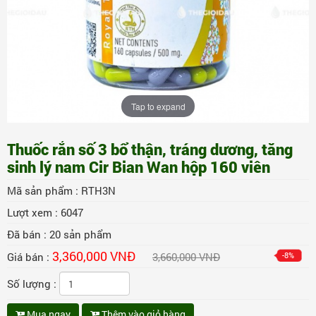
Tap to expand
Thuốc rắn số 3 bổ thận, tráng dương, tăng
sinh lý nam Cir Bian Wan hộp 160 viên
Mã sản phẩm :
RTH3N
Lượt xem :
6047
Đã bán :
20
sản phẩm
3,360,000 VNĐ
Giá bán :
3,660,000 VNĐ
-8%
Số lượng :
Mua ngay
Thêm vào giỏ hàng