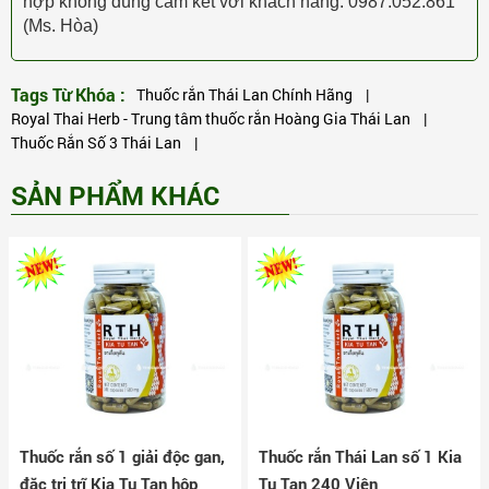
hợp không đúng cam kết với khách hàng: 0987.052.861
(Ms. Hòa)
Tags Từ Khóa :
Thuốc rắn Thái Lan Chính Hãng
|
Royal Thai Herb - Trung tâm thuốc rắn Hoàng Gia Thái Lan
|
Thuốc Rắn Số 3 Thái Lan
|
SẢN PHẨM KHÁC
Thuốc rắn số 1 giải độc gan,
Thuốc rắn Thái Lan số 1 Kia
đặc trị trĩ Kia Tu Tan hộp
Tu Tan 240 Viên