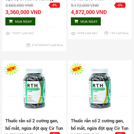
3,660,000 VNĐ
5,172,000 VNĐ
-8%
-6%
160 viên
3,360,000 VNĐ
4,872,000 VNĐ
MUA NGAY
MUA NGAY
19287 Lượt Xem
3338 Lượt Xem
145 Lượt Mua
2147483647 Lượt Mua
Thuốc rắn số 2 cường gan,
Thuốc rắn số 2 cường gan,
bổ mắt, ngừa đột quỵ Cir Tun
bổ mắt, ngừa đột quỵ Cir Tun