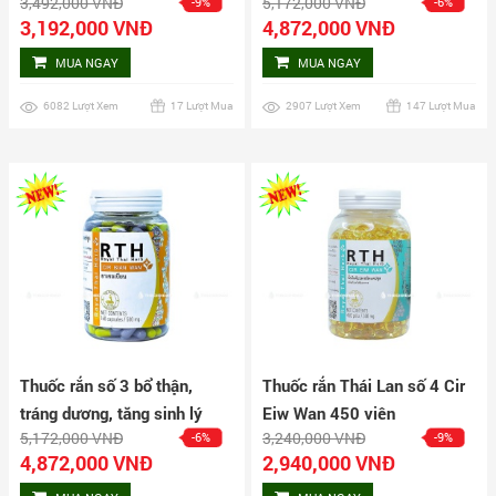
3,492,000 VNĐ
5,172,000 VNĐ
-9%
-6%
Wan 160 viên
Wan 240 viên
3,192,000 VNĐ
4,872,000 VNĐ
MUA NGAY
MUA NGAY
6082 Lượt Xem
17 Lượt Mua
2907 Lượt Xem
147 Lượt Mua
Thuốc rắn số 3 bổ thận,
Thuốc rắn Thái Lan số 4 Cir
tráng dương, tăng sinh lý
Eiw Wan 450 viên
5,172,000 VNĐ
3,240,000 VNĐ
-6%
-9%
nam Cir Bian Wan hộp 240
4,872,000 VNĐ
2,940,000 VNĐ
viên