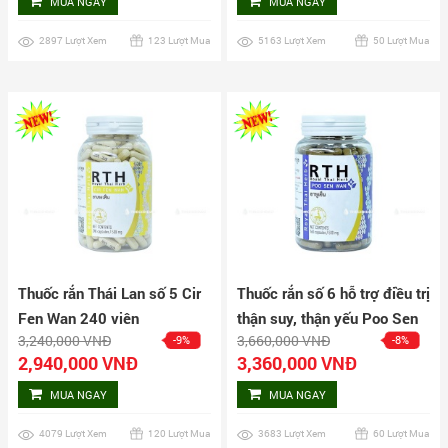
MUA NGAY
MUA NGAY
2897 Lượt Xem
123 Lượt Mua
5163 Lượt Xem
50 Lượt Mua
Thuốc rắn Thái Lan số 5 Cir
Thuốc rắn số 6 hỗ trợ điều trị
Fen Wan 240 viên
thận suy, thận yếu Poo Sen
3,240,000 VNĐ
3,660,000 VNĐ
-9%
-8%
Wan hộp 160 viên
2,940,000 VNĐ
3,360,000 VNĐ
MUA NGAY
MUA NGAY
4079 Lượt Xem
120 Lượt Mua
3683 Lượt Xem
60 Lượt Mua