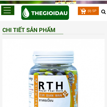
0
(
) SP
CHI TIẾT SẢN PHẨM