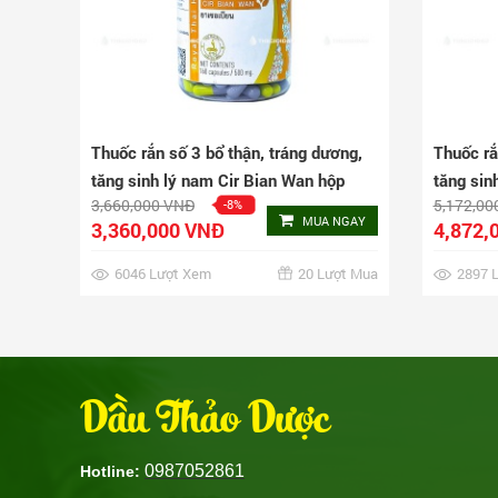
Thuốc rắn số 3 bổ thận, tráng dương,
Thuốc rắ
tăng sinh lý nam Cir Bian Wan hộp
tăng sin
3,660,000 VNĐ
5,172,00
-8%
160 viên
240 viê
MUA NGAY
3,360,000 VNĐ
4,872,
6046 Lượt Xem
20 Lượt Mua
2897 
Dầu Thảo Dược
0987052861
Hotline: