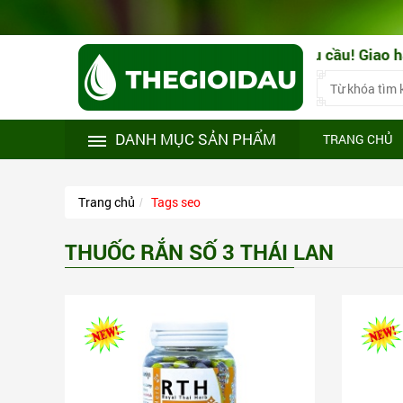
hính hãng! Tư vấn sử dụng theo đúng nhu cầu! Giao hàng 
DANH MỤC SẢN PHẨM
TRANG CHỦ
Trang chủ
Tags seo
THUỐC RẮN SỐ 3 THÁI LAN