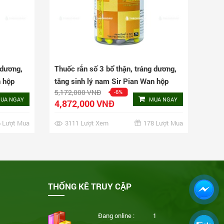
 dương,
Thuốc rắn số 3 bổ thận, tráng dương,
n hộp
tăng sinh lý nam Sir Pian Wan hộp
5,172,000 VNĐ
-6%
250 viên
UA NGAY
MUA NGAY
4,872,000 VNĐ
 Lượt Mua
3111 Lượt Xem
178 Lượt Mua
THỐNG KÊ TRUY CẬP
Đang online :
1