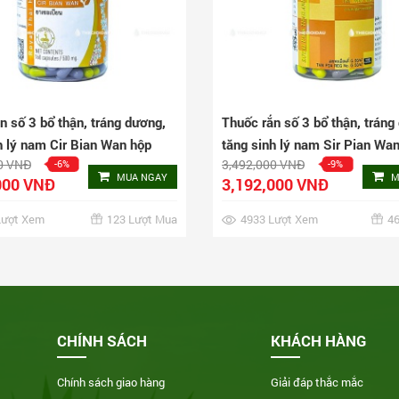
n số 3 bổ thận, tráng dương,
Thuốc rắn số 3 bổ thận, tráng
h lý nam Cir Bian Wan hộp
tăng sinh lý nam Sir Pian Wa
0 VNĐ
3,492,000 VNĐ
-6%
-9%
n
160 viên
MUA NGAY
M
000 VNĐ
3,192,000 VNĐ
Lượt Xem
123 Lượt Mua
4933 Lượt Xem
46
CHÍNH SÁCH
KHÁCH HÀNG
Chính sách giao hàng
Giải đáp thắc mắc