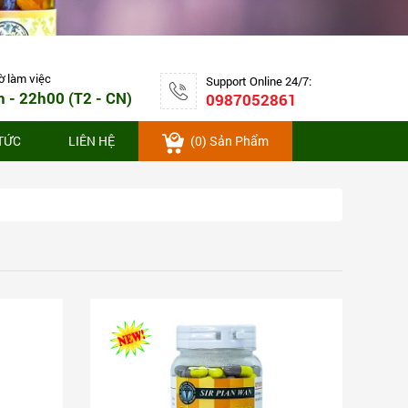
làm việc
ờ làm việc
Support Online 24/7:
h - 22h00 (T2 - CN)
0987052861
 TỨC
LIÊN HỆ
(
0
) Sản Phẩm