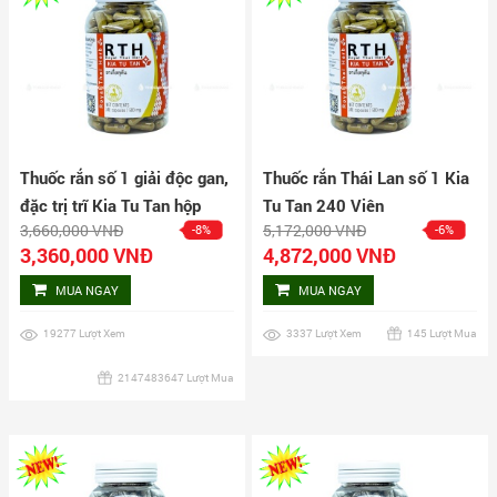
Thuốc rắn số 1 giải độc gan,
Thuốc rắn Thái Lan số 1 Kia
đặc trị trĩ Kia Tu Tan hộp
Tu Tan 240 Viên
3,660,000 VNĐ
5,172,000 VNĐ
-8%
-6%
160 viên
3,360,000 VNĐ
4,872,000 VNĐ
MUA NGAY
MUA NGAY
19277 Lượt Xem
3337 Lượt Xem
145 Lượt Mua
2147483647 Lượt Mua