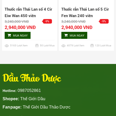
Thuốc rắn Thái Lan số 4 Cir
Thuốc rắn Thái Lan số 5 Cir
Eiw Wan 450 viên
Fen Wan 240 viên
3,240,000 VNĐ
3,240,000 VNĐ
-9%
-9%
2,940,000 VNĐ
2,940,000 VNĐ
MUA NGAY
MUA NGAY
5163 Lượt Xem
50 Lượt Mua
4079 Lượt Xem
120 Lượt Mua
Dầu Thảo Dược
0987052861
Hotline:
Shopee:
Thế Giới Dầu
Fanpage:
Thế Giới Dầu Thảo Dược