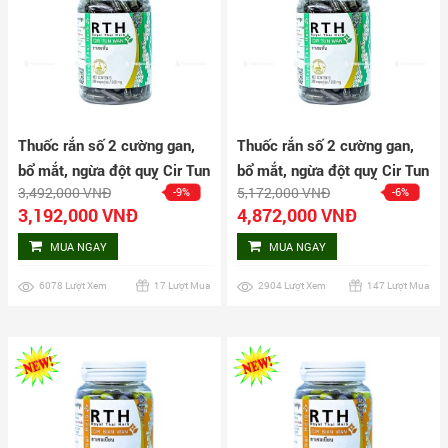
Thuốc rắn số 2 cường gan,
Thuốc rắn số 2 cường gan,
bổ mắt, ngừa đột quỵ Cir Tun
bổ mắt, ngừa đột quỵ Cir Tun
3,492,000 VNĐ
5,172,000 VNĐ
-9%
-6%
Wan 160 viên
Wan 240 viên
3,192,000 VNĐ
4,872,000 VNĐ
MUA NGAY
MUA NGAY
6078 Lượt Xem
17 Lượt Mua
2904 Lượt Xem
147 Lượt Mua