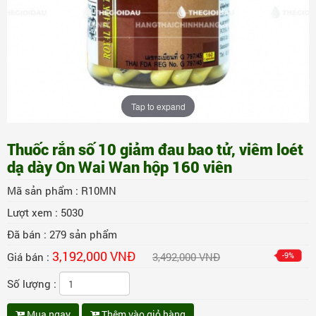
Tap to expand
Thuốc rắn số 10 giảm đau bao tử, viêm loét
dạ dày On Wai Wan hộp 160 viên
Mã sản phẩm :
R10MN
Lượt xem :
5030
Đã bán :
279
sản phẩm
3,192,000 VNĐ
Giá bán :
3,492,000 VNĐ
-9%
Số lượng :
Mua ngay
Thêm vào giỏ hàng