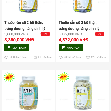
Thuốc rắn số 3 bổ thận,
Thuốc rắn số 3 bổ thận,
tráng dương, tăng sinh lý
tráng dương, tăng sinh lý
3,660,000 VNĐ
5,172,000 VNĐ
-8%
-6%
nam Cir Bian Wan hộp 160
nam Cir Bian Wan hộp 240
3,360,000 VNĐ
4,872,000 VNĐ
viên
viên
MUA NGAY
MUA NGAY
6046 Lượt Xem
20 Lượt Mua
2896 Lượt Xem
123 Lượt Mua