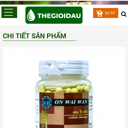
0
(
) SP
CHI TIẾT SẢN PHẨM