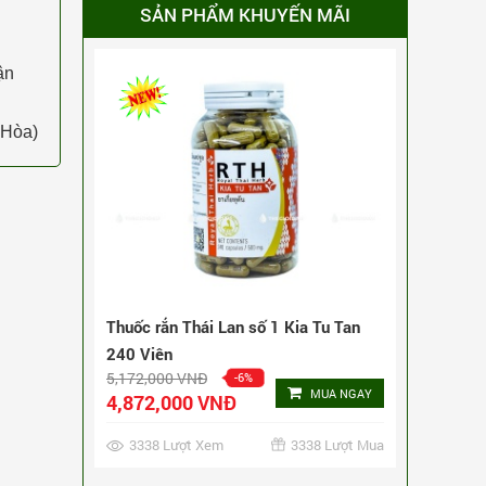
4,872,000 VNĐ
SẢN PHẨM KHUYẾN MÃI
3338 Lượt Xem
3338 Lượt Mua
ận
 Hòa)
Thuốc rắn số 2 cường gan, bổ mắt,
ngừa đột quỵ Cir Tun Wan 160 viên
3,492,000 VNĐ
-9%
MUA NGAY
3,192,000 VNĐ