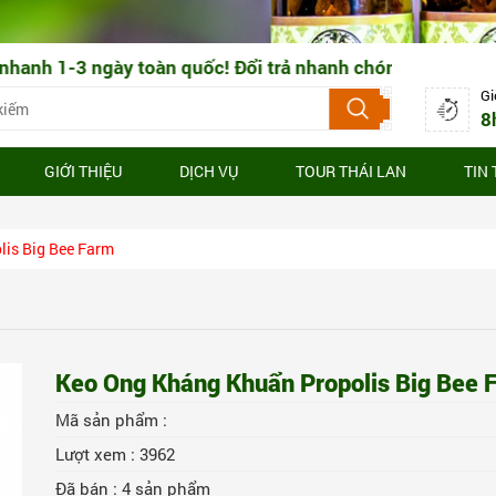
ày toàn quốc! Đổi trả nhanh chóng 3-7 ngày làm việc
Gi
8
GIỚI THIỆU
DỊCH VỤ
TOUR THÁI LAN
TIN
is Big Bee Farm
Keo Ong Kháng Khuẩn Propolis Big Bee 
Mã sản phẩm :
Lượt xem :
3962
Đã bán :
4
sản phẩm