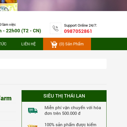
Thuốc rắn số 10 giảm đau bao tử,
viêm loét dạ dày An Wee hộp 250 viên
5,172,000 VNĐ
-6%
MUA NGAY
4,872,000 VNĐ
ờ làm việc
Support Online 24/7:
h - 22h00 (T2 - CN)
0987052861
457 Lượt Xem
457 Lượt Mua
 TỨC
LIÊN HỆ
(
0
) Sản Phẩm
SIÊU THỊ THÁI LAN
Farm
Miễn phí vận chuyển với hóa
đơn trên 500.000 đ
Thuốc rắn số 1 giải độc gan, đặc trị trĩ
100% sản phẩm được kiểm
Kia Tu Tan hộp 160 viên