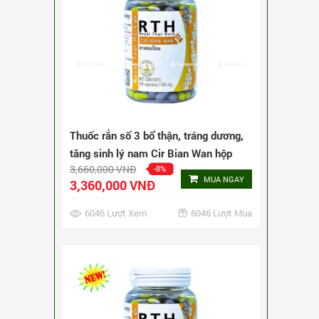
Thuốc rắn số 3 bổ thận, tráng dương,
tăng sinh lý nam Cir Bian Wan hộp
5,172,000 VNĐ
-6%
240 viên
MUA NGAY
4,872,000 VNĐ
2897 Lượt Xem
2897 Lượt Mua