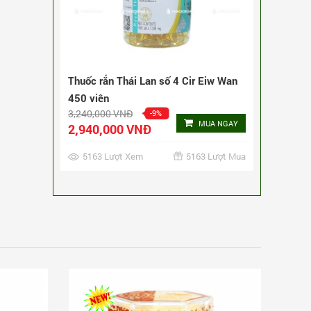
Thuốc rắn Thái Lan số 5 Cir Fen Wan
240 viên
3,240,000 VNĐ
-9%
MUA NGAY
2,940,000 VNĐ
4079 Lượt Xem
4079 Lượt Mua