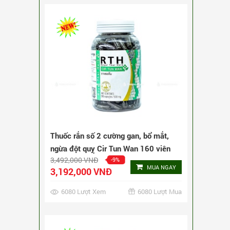
6080 Lượt Xem
6080 Lượt Mua
Thuốc rắn số 2 cường gan, bổ mắt,
ngừa đột quỵ Cir Tun Wan 240 viên
5,172,000 VNĐ
-6%
MUA NGAY
4,872,000 VNĐ
2904 Lượt Xem
2904 Lượt Mua