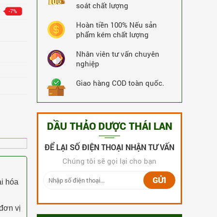
soát chất lượng
3,660,000 VNĐ
-8%
-7%
MUA NGAY
3,360,000 VNĐ
Hoàn tiền 100% Nếu sản
phẩm kém chất lượng
19283 Lượt Xem
19283 Lượt Mua
Nhân viên tư vấn chuyên
nghiệp
Giao hàng COD toàn quốc.
DẦU THẢO DƯỢC THÁI LAN
ĐỂ LẠI SỐ ĐIỆN THOẠI NHẬN TƯ VẤN
Chúng tôi sẽ gọi lại cho bạn
GỬI
ai hóa
Thuốc rắn Thái Lan số 1 Kia Tu Tan
240 Viên
đơn vị
5,172,000 VNĐ
-6%
MUA NGAY