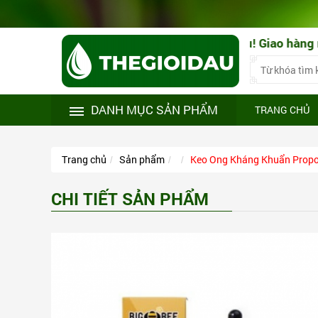
ư vấn sử dụng theo đúng nhu cầu! Giao hàng nhanh 1-3 ng
DANH MỤC SẢN PHẨM
TRANG CHỦ
Trang chủ
Sản phẩm
Keo Ong Kháng Khuẩn Propol
CHI TIẾT SẢN PHẨM