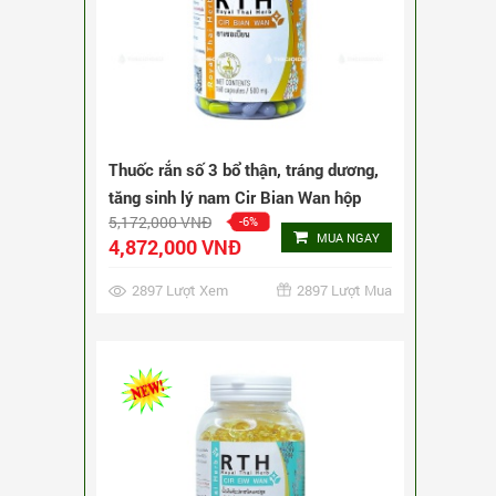
Thuốc rắn Thái Lan số 4 Cir Eiw Wan
450 viên
3,240,000 VNĐ
-9%
MUA NGAY
2,940,000 VNĐ
5163 Lượt Xem
5163 Lượt Mua