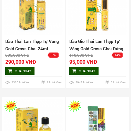
Dầu Thái Lan Thập Tự Vàng
Dầu Gió Thái Lan Thập Tự
Gold Cross Chai 24ml
Vàng Gold Cross Chai Đứng
305,000 VNĐ
110,000 VNĐ
-5%
-14%
3ml
290,000 VNĐ
95,000 VNĐ
MUA NGAY
MUA NGAY
3300 Lượt Xem
1 Lượt Mua
2943 Lượt Xem
0 Lượt Mua