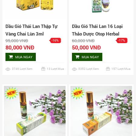
Dầu Gió Thái Lan Thập Tự
Dầu Gió Thái Lan 16 Loại
Vàng Chai Lùn 3ml
Thảo Dược Otop Herbal
95,000 VNĐ
60,000 VNĐ
-16%
-17%
Liquid Balm Yatim Brand
80,000 VNĐ
50,000 VNĐ
MUA NGAY
MUA NGAY
3746 Lượt Xem
13 Lượt Mua
5352 Lượt Xem
157 Lượt Mua