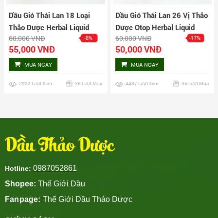
Dầu Gió Thái Lan 18 Loại
Dầu Gió Thái Lan 26 Vị Thảo
Thảo Dược Herbal Liquid
Dược Otop Herbal Liquid
60,000 VNĐ
60,000 VNĐ
-8%
-17%
Balm Yatim Brand
Balm
55,000 VNĐ
50,000 VNĐ
MUA NGAY
MUA NGAY
2922 Lượt Xem
38 Lượt Mua
4487 Lượt Xem
36 Lượt Mua
Dầu Thảo Dược
0987052861
Hotline:
Shopee:
Thế Giới Dầu
Fanpage:
Thế Giới Dầu Thảo Dược