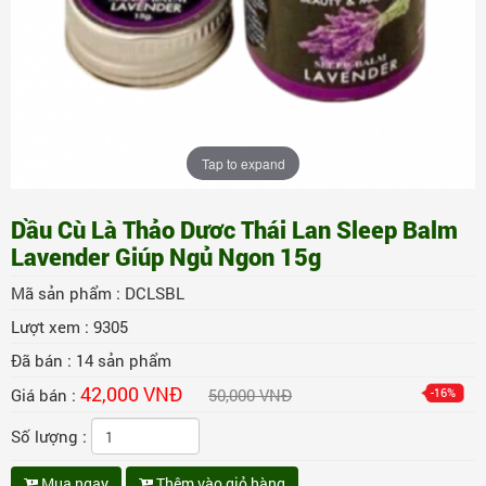
Tap to expand
Dầu Cù Là Thảo Dươc Thái Lan Sleep Balm
Lavender Giúp Ngủ Ngon 15g
Mã sản phẩm :
DCLSBL
Lượt xem :
9305
Đã bán :
14
sản phẩm
42,000 VNĐ
Giá bán :
50,000 VNĐ
-16%
Số lượng :
Mua ngay
Thêm vào giỏ hàng