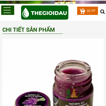
0
(
) SP
CHI TIẾT SẢN PHẨM