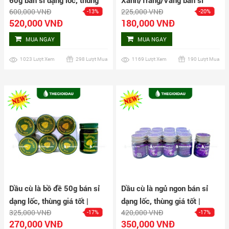
60g bán sỉ dạng lốc, thùng
Xanh/Trắng/Vàng bán sỉ
600,000 VNĐ
225,000 VNĐ
-13%
-20%
giá tốt | Dauthaoduoc.net
dạng lốc, thùng giá tốt |
520,000 VNĐ
180,000 VNĐ
Dauthaoduoc.net
MUA NGAY
MUA NGAY
1023 Lượt Xem
298 Lượt Mua
1169 Lượt Xem
190 Lượt Mua
Dầu cù là bồ đề 50g bán sỉ
Dầu cù là ngủ ngon bán sỉ
dạng lốc, thùng giá tốt |
dạng lốc, thùng giá tốt |
325,000 VNĐ
420,000 VNĐ
-17%
-17%
Dauthaoduoc.net
Dauthaoduoc.net
270,000 VNĐ
350,000 VNĐ