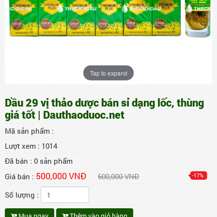
Tap to expand
Dầu 29 vị thảo dược bán sỉ dạng lốc, thùng
giá tốt | Dauthaoduoc.net
Mã sản phẩm :
Lượt xem :
1014
Đã bán :
0
sản phẩm
500,000 VNĐ
Giá bán :
600,000 VNĐ
-17%
Số lượng :
Mua ngay
Thêm vào giỏ hàng