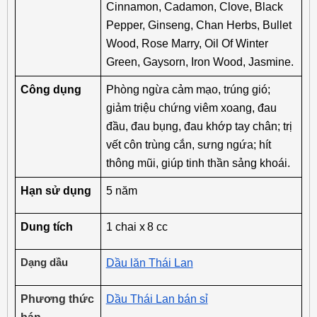
Cinnamon, Cadamon, Clove, Black 
Pepper, Ginseng, Chan Herbs, Bullet 
Wood, Rose Marry, Oil Of Winter 
Green, Gaysorn, Iron Wood, Jasmine.
Công dụng
Phòng ngừa cảm mạo, trúng gió; 
giảm triệu chứng viêm xoang, đau 
đầu, đau bụng, đau khớp tay chân; trị 
vết côn trùng cắn, sưng ngứa; hít 
thông mũi, giúp tinh thần sảng khoái.
Hạn sử dụng
5 năm
Dung tích
1 chai x 8 cc
Dạng dầu
Dầu lăn Thái Lan
Phương thức 
Dầu Thái Lan bán sỉ