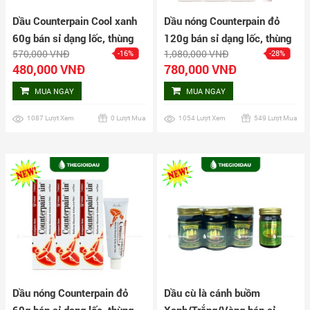
Dầu Counterpain Cool xanh
Dầu nóng Counterpain đỏ
60g bán sỉ dạng lốc, thùng
120g bán sỉ dạng lốc, thùng
570,000 VNĐ
1,080,000 VNĐ
-16%
-28%
giá tốt | Dauthaoduoc.net
giá tốt | Dauthaoduoc.net
480,000 VNĐ
780,000 VNĐ
MUA NGAY
MUA NGAY
1087 Lượt Xem
0 Lượt Mua
1054 Lượt Xem
549 Lượt Mua
Dầu nóng Counterpain đỏ
Dầu cù là cánh buồm