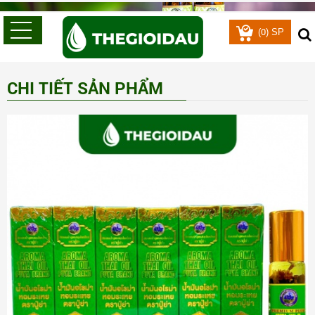
0
(
) SP
CHI TIẾT SẢN PHẨM