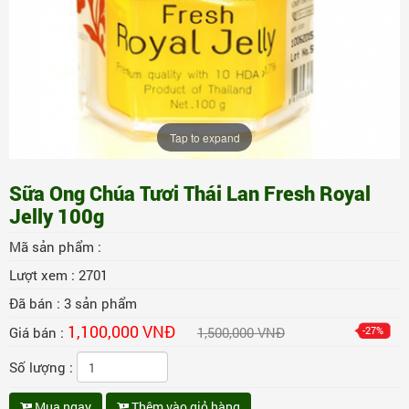
Tap to expand
Sữa Ong Chúa Tươi Thái Lan Fresh Royal
Jelly 100g
Mã sản phẩm :
Lượt xem :
2701
Đã bán :
3
sản phẩm
1,100,000 VNĐ
Giá bán :
1,500,000 VNĐ
-27%
Số lượng :
Mua ngay
Thêm vào giỏ hàng