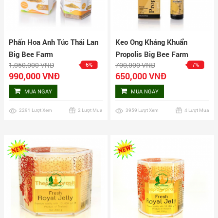
Phấn Hoa Anh Túc Thái Lan
Keo Ong Kháng Khuẩn
Big Bee Farm
Propolis Big Bee Farm
1,050,000 VNĐ
700,000 VNĐ
-6%
-7%
990,000 VNĐ
650,000 VNĐ
MUA NGAY
MUA NGAY
2291 Lượt Xem
2 Lượt Mua
3959 Lượt Xem
4 Lượt Mua