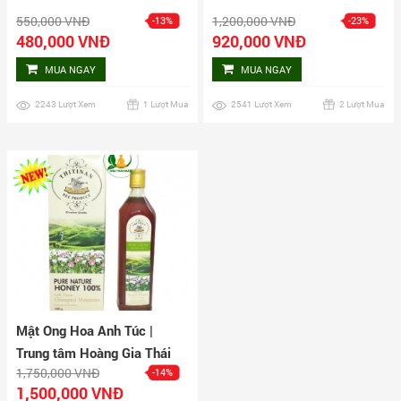
550,000 VNĐ
1,200,000 VNĐ
-13%
-23%
480,000 VNĐ
920,000 VNĐ
MUA NGAY
MUA NGAY
2243 Lượt Xem
1 Lượt Mua
2541 Lượt Xem
2 Lượt Mua
Mật Ong Hoa Anh Túc |
Trung tâm Hoàng Gia Thái
1,750,000 VNĐ
-14%
Lan
1,500,000 VNĐ