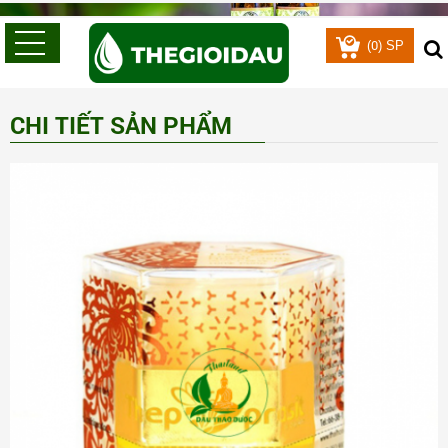
0
(
) SP
CHI TIẾT SẢN PHẨM