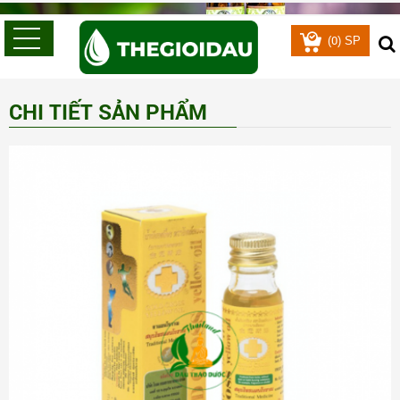
0
(
) SP
CHI TIẾT SẢN PHẨM