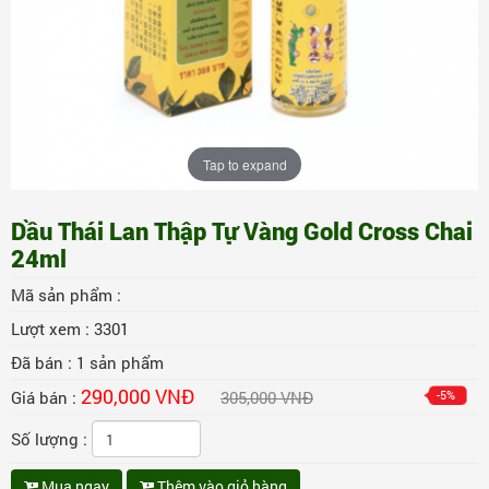
Tap to expand
Dầu Thái Lan Thập Tự Vàng Gold Cross Chai
24ml
Mã sản phẩm :
Lượt xem :
3301
Đã bán :
1
sản phẩm
290,000 VNĐ
Giá bán :
305,000 VNĐ
-5%
Số lượng :
Mua ngay
Thêm vào giỏ hàng