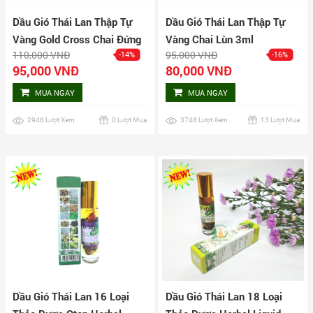
Dầu Gió Thái Lan Thập Tự
Dầu Gió Thái Lan Thập Tự
Vàng Gold Cross Chai Đứng
Vàng Chai Lùn 3ml
110,000 VNĐ
95,000 VNĐ
-14%
-16%
3ml
95,000 VNĐ
80,000 VNĐ
MUA NGAY
MUA NGAY
2946 Lượt Xem
0 Lượt Mua
3748 Lượt Xem
13 Lượt Mua
Dầu Gió Thái Lan 16 Loại
Dầu Gió Thái Lan 18 Loại