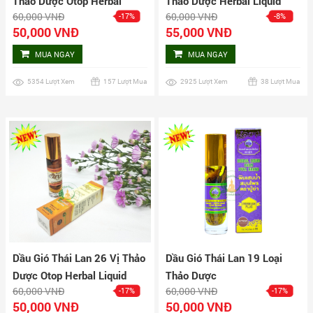
Thảo Dược Otop Herbal
Thảo Dược Herbal Liquid
60,000 VNĐ
60,000 VNĐ
-17%
-8%
Liquid Balm Yatim Brand
Balm Yatim Brand
50,000 VNĐ
55,000 VNĐ
MUA NGAY
MUA NGAY
5354 Lượt Xem
157 Lượt Mua
2925 Lượt Xem
38 Lượt Mua
Dầu Gió Thái Lan 26 Vị Thảo
Dầu Gió Thái Lan 19 Loại
Dược Otop Herbal Liquid
Thảo Dược
60,000 VNĐ
60,000 VNĐ
-17%
-17%
Balm
50,000 VNĐ
50,000 VNĐ