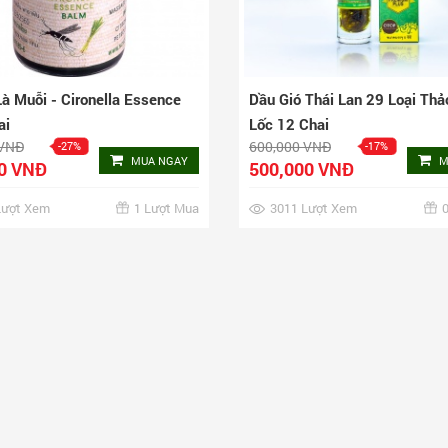
à Muỗi - Cironella Essence
Dầu Gió Thái Lan 29 Loại Th
ai
Lốc 12 Chai
 VNĐ
600,000 VNĐ
-27%
-17%
MUA NGAY
M
0 VNĐ
500,000 VNĐ
Lượt Xem
1 Lượt Mua
3011 Lượt Xem
0