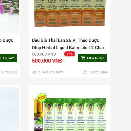
ảo Dược
Dầu Gió Thái Lan 26 Vị Thảo Dược
Otop Herbal Liquid Balm Lốc 12 Chai
600,000 VNĐ
-17%
UA NGAY
MUA NGAY
500,000 VNĐ
 Lượt Mua
2124 Lượt Xem
1 Lượt Mua