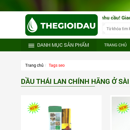
chính hãng! Tư vấn sử dụng theo đúng nhu cầu! Giao hàng
DANH MỤC SẢN PHẨM
TRANG CHỦ
Trang chủ
Tags seo
DẦU THÁI LAN CHÍNH HÃNG Ở SÀ