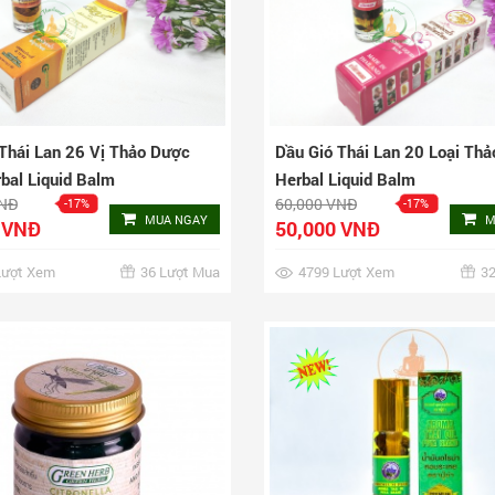
Thái Lan 26 Vị Thảo Dược
Dầu Gió Thái Lan 20 Loại Th
bal Liquid Balm
Herbal Liquid Balm
VNĐ
60,000 VNĐ
-17%
-17%
MUA NGAY
M
 VNĐ
50,000 VNĐ
Lượt Xem
36 Lượt Mua
4799 Lượt Xem
32