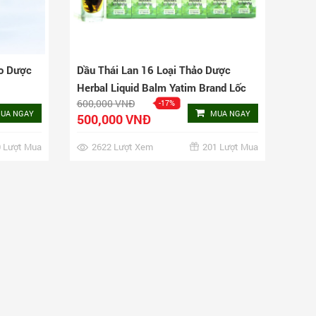
ảo Dược
Dầu Thái Lan 16 Loại Thảo Dược
Herbal Liquid Balm Yatim Brand Lốc
600,000 VNĐ
-17%
12 Chai
UA NGAY
MUA NGAY
500,000 VNĐ
 Lượt Mua
2622 Lượt Xem
201 Lượt Mua