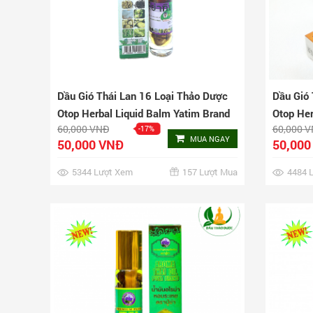
Dầu Gió Thái Lan 16 Loại Thảo Dược
Dầu Gió 
Otop Herbal Liquid Balm Yatim Brand
Otop Her
60,000 VNĐ
60,000 
-17%
MUA NGAY
50,000 VNĐ
50,000
5344 Lượt Xem
157 Lượt Mua
4484 