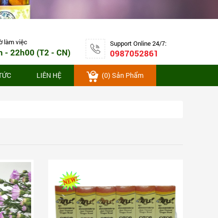
 làm việc
ờ làm việc
Support Online 24/7:
h - 22h00 (T2 - CN)
0987052861
 TỨC
LIÊN HỆ
(
0
) Sản Phẩm