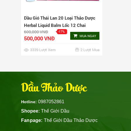
Dầu Gió Thái Lan 20 Loại Thảo Dược
Herbal Liquid Balm Lốc 12 Chai
600,000 VNĐ
-17%
MUA NGAY
500,000 VNĐ
3339 Lượt Xem
2 Lượt Mua
Dầu Thảo Dược
0987052861
Hotline:
Shopee:
Thế Giới Dầu
Fanpage:
Thế Giới Dầu Thảo Dược