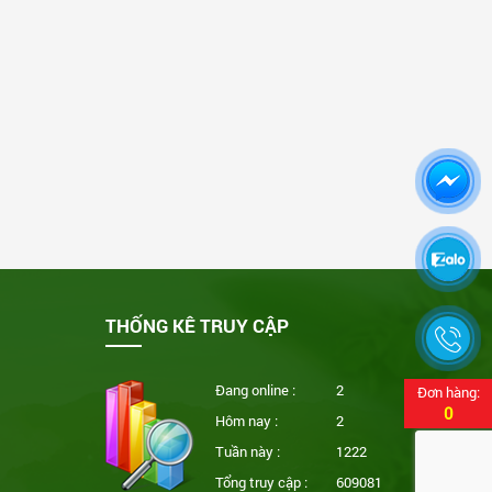
THỐNG KÊ TRUY CẬP
Đang online :
2
Đơn hàng:
0
Hôm nay :
2
Tuần này :
1222
Tổng truy cập :
609081