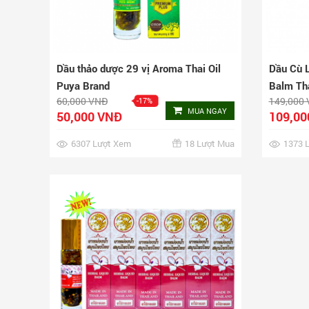
Dầu thảo dược 29 vị Aroma Thai Oil
Dầu Cù L
Puya Brand
Balm Th
60,000 VNĐ
149,000
-17%
MUA NGAY
50,000 VNĐ
109,00
6307 Lượt Xem
18 Lượt Mua
1373 