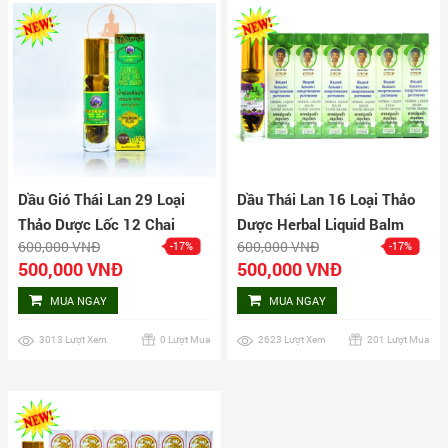
Dầu Gió Thái Lan 29 Loại
Dầu Thái Lan 16 Loại Thảo
Thảo Dược Lốc 12 Chai
Dược Herbal Liquid Balm
600,000 VNĐ
600,000 VNĐ
-17%
-17%
Yatim Brand Lốc 12 Chai
500,000 VNĐ
500,000 VNĐ
MUA NGAY
MUA NGAY
3013 Lượt Xem
0 Lượt Mua
2623 Lượt Xem
201 Lượt Mua