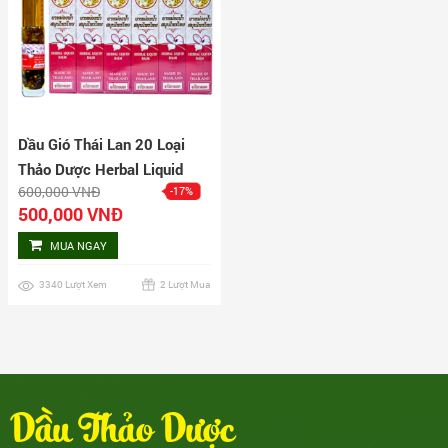
Dầu Gió Thái Lan 20 Loại
Thảo Dược Herbal Liquid
600,000 VNĐ
-17%
Balm Lốc 12 Chai
500,000 VNĐ
MUA NGAY
3340 Lượt Xem
2 Lượt Mua
Dầu Thảo Dược