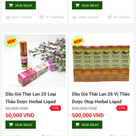
MUA NGAY
MUA NGAY
5347 Lượt Xem
157 Lượt Mua
4486 Lượt Xem
36 Lượt Mua
Dầu Gió Thái Lan 20 Loại
Dầu Gió Thái Lan 26 Vị Thảo
Thảo Dược Herbal Liquid
Dược Otop Herbal Liquid
60,000 VNĐ
600,000 VNĐ
-17%
-17%
Balm
Balm Lốc 12 Chai
50,000 VNĐ
500,000 VNĐ
MUA NGAY
MUA NGAY