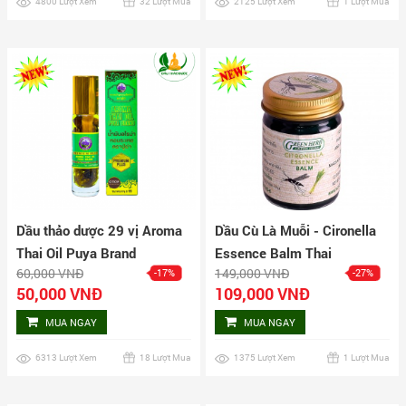
4800 Lượt Xem
32 Lượt Mua
2125 Lượt Xem
1 Lượt Mua
Dầu thảo dược 29 vị Aroma
Dầu Cù Là Muỗi - Cironella
Thai Oil Puya Brand
Essence Balm Thai
60,000 VNĐ
149,000 VNĐ
-17%
-27%
50,000 VNĐ
109,000 VNĐ
MUA NGAY
MUA NGAY
6313 Lượt Xem
18 Lượt Mua
1375 Lượt Xem
1 Lượt Mua