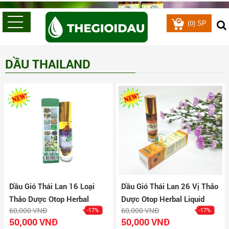
0
(
) SP
DẦU THAILAND
Dầu Gió Thái Lan 16 Loại
Dầu Gió Thái Lan 26 Vị Thảo
Thảo Dược Otop Herbal
Dược Otop Herbal Liquid
60,000 VNĐ
60,000 VNĐ
-17%
-17%
Liquid Balm Yatim Brand
Balm
50,000 VNĐ
50,000 VNĐ