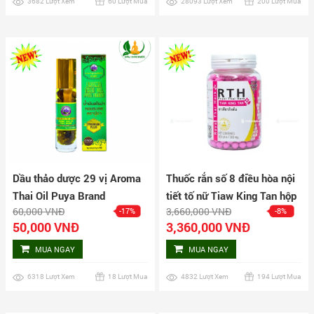
3682 Lượt Xem
60 Lượt Mua
28093 Lượt Xem
200 Lượt Mua
Dầu thảo dược 29 vị Aroma
Thuốc rắn số 8 điều hòa nội
Thai Oil Puya Brand
tiết tố nữ Tiaw King Tan hộp
60,000 VNĐ
3,660,000 VNĐ
-17%
-8%
500 viên
50,000 VNĐ
3,360,000 VNĐ
MUA NGAY
MUA NGAY
6318 Lượt Xem
18 Lượt Mua
4832 Lượt Xem
194 Lượt Mua