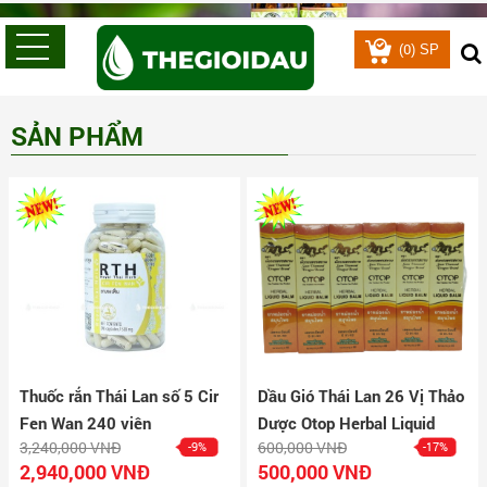
0
(
) SP
SẢN PHẨM
Thuốc rắn Thái Lan số 5 Cir
Dầu Gió Thái Lan 26 Vị Thảo
Fen Wan 240 viên
Dược Otop Herbal Liquid
3,240,000 VNĐ
600,000 VNĐ
-9%
-17%
Balm Lốc 12 Chai
2,940,000 VNĐ
500,000 VNĐ