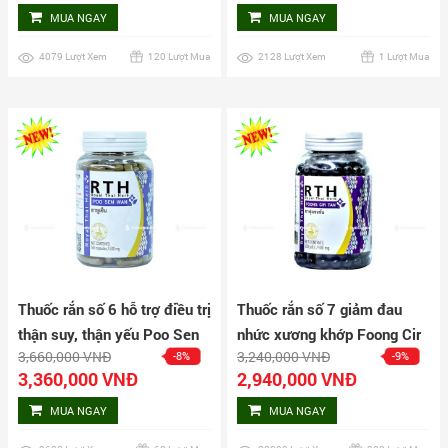
MUA NGAY
MUA NGAY
4079 Lượt Xem
120 Lượt Mua
2128 Lượt Xem
1 Lượt Mua
Thuốc rắn số 6 hỗ trợ điều trị
Thuốc rắn số 7 giảm đau
thận suy, thận yếu Poo Sen
nhức xương khớp Foong Cir
3,660,000 VNĐ
3,240,000 VNĐ
-8%
-9%
Wan hộp 160 viên
Tan hộp 500 viên
3,360,000 VNĐ
2,940,000 VNĐ
MUA NGAY
MUA NGAY