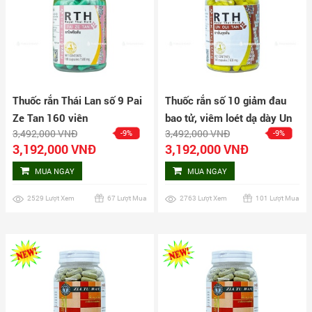
Thuốc rắn Thái Lan số 9 Pai
Thuốc rắn số 10 giảm đau
Ze Tan 160 viên
bao tử, viêm loét dạ dày Un
3,492,000 VNĐ
3,492,000 VNĐ
-9%
-9%
Oui Tan hộp 160 viên
3,192,000 VNĐ
3,192,000 VNĐ
MUA NGAY
MUA NGAY
2529 Lượt Xem
67 Lượt Mua
2763 Lượt Xem
101 Lượt Mua