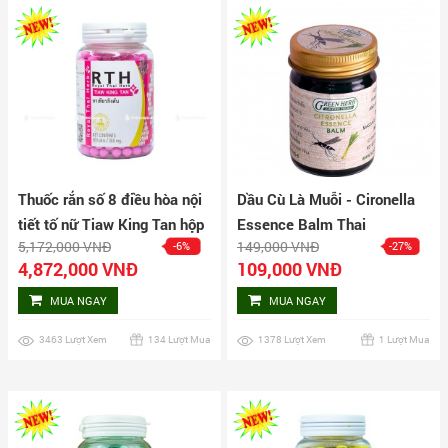
Thuốc rắn số 8 điều hòa nội
Dầu Cù Là Muỗi - Cironella
tiết tố nữ Tiaw King Tan hộp
Essence Balm Thai
5,172,000 VNĐ
149,000 VNĐ
-6%
-27%
750 viên
4,872,000 VNĐ
109,000 VNĐ
MUA NGAY
MUA NGAY
3463 Lượt Xem
134 Lượt Mua
1378 Lượt Xem
1 Lượt Mua