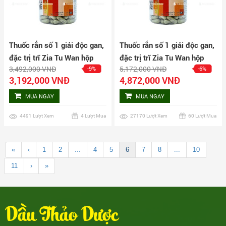
Thuốc rắn số 1 giải độc gan,
Thuốc rắn số 1 giải độc gan,
đặc trị trĩ Zia Tu Wan hộp
đặc trị trĩ Zia Tu Wan hộp
3,492,000 VNĐ
5,172,000 VNĐ
-9%
-6%
160 viên
250 viên
3,192,000 VNĐ
4,872,000 VNĐ
MUA NGAY
MUA NGAY
4491 Lượt Xem
4 Lượt Mua
27170 Lượt Xem
60 Lượt Mua
«
‹
1
2
...
4
5
6
7
8
...
10
11
›
»
Dầu Thảo Dược