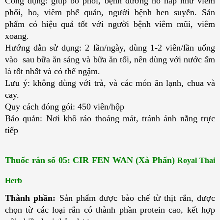
Công dụng: giúp bổ phổi, bệnh đường hô hấp như viêm
phổi, ho, viêm phế quản, người bệnh hen suyễn. Sản
phẩm có hiệu quả tốt với người bệnh viêm mũi, viêm
xoang.
Hướng dẫn sử dụng: 2 lần/ngày, dùng 1-2 viên/lần uống
vào sau bữa ăn sáng và bữa ăn tối, nên dùng với nước ấm
là tốt nhất và có thể ngậm.
Lưu ý: không dùng với trà, và các món ăn lạnh, chua và
cay.
Quy cách đóng gói: 450 viên/hộp
Bảo quản: Nơi khô ráo thoáng mát, tránh ánh nắng trực
tiếp
Thuốc rắn số 05: CIR FEN WAN (Xà Phấn) 
Royal Thai
Herb
Thành phần:
Sản phẩm được bào chế từ thịt rắn, được
chọn từ các loại rắn có thành phần protein cao, kết hợp