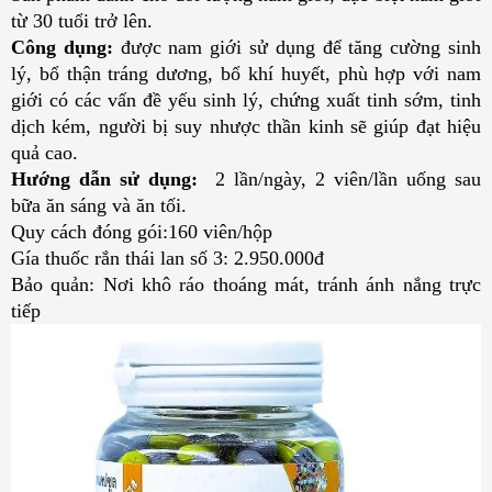
từ 30 tuổi trở lên.
Công dụng:
được nam giới sử dụng để tăng cường sinh
lý, bổ thận tráng dương, bổ khí huyết, phù hợp với nam
giới có các vấn đề yếu sinh lý, chứng xuất tinh sớm, tinh
dịch kém, người bị suy nhược thần kinh sẽ giúp đạt hiệu
quả cao.
Hướng dẫn sử dụng:
2 lần/ngày, 2 viên/lần uống sau
bữa ăn sáng và ăn tối.
Quy cách đóng gói:160 viên/hộp
Gía thuốc rắn thái lan số 3: 2.950.000đ
Bảo quản: Nơi khô ráo thoáng mát, tránh ánh nắng trực
tiếp