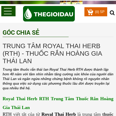
0
(
) SP
GÓC CHIA SẺ
TRUNG TÂM ROYAL THAI HERB
(RTH) - THUỐC RẮN HOÀNG GIA
THÁI LAN
Trung tâm thuốc rắn thái lan Royal Thai Herb RTH được thành lập
hơn 40 năm với tầm nhìn nhằm tăng cường sức khỏe của người dân
Thái Lan và ngăn ngừa những chứng bệnh không rõ nguyên nhân
thông qua việc sử dụng các phương thuốc lâu đời được truyền lại
qua nhiều thế hệ.
Royal Thai Herb
RTH
Trung Tâm Thuốc Rắn Hoàng
Gia Thái Lan
RTH
viết tắt của từ
Royal Thai Herb
là trung tâm
thuốc