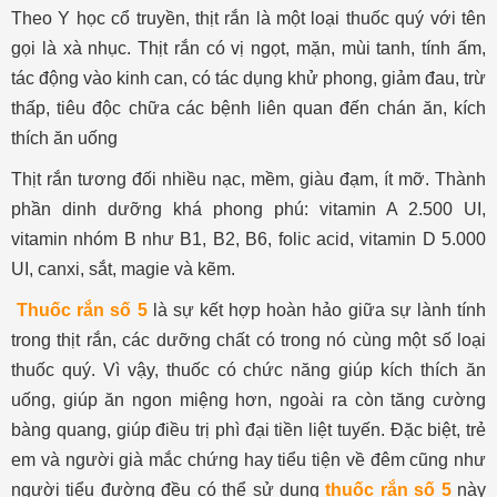
Theo Y học cổ truyền, thịt rắn là một loại thuốc quý với tên
gọi là xà nhục. Thịt rắn có vị ngọt, mặn, mùi tanh, tính ấm,
tác động vào kinh can, có tác dụng khử phong, giảm đau, trừ
thấp, tiêu độc chữa các bệnh liên quan đến chán ăn, kích
thích ăn uống
Thịt rắn tương đối nhiều nạc, mềm, giàu đạm, ít mỡ. Thành
phần dinh dưỡng khá phong phú: vitamin A 2.500 UI,
vitamin nhóm B như B1, B2, B6, folic acid, vitamin D 5.000
UI, canxi, sắt, magie và kẽm.
Thuốc rắn số 5
là sự kết hợp hoàn hảo giữa sự lành tính
trong thịt rắn, các dưỡng chất có trong nó cùng một số loại
thuốc quý. Vì vậy, thuốc có chức năng giúp kích thích ăn
uống, giúp ăn ngon miệng hơn, ngoài ra còn tăng cường
bàng quang, giúp điều trị phì đại tiền liệt tuyến. Đặc biệt, trẻ
em và người già mắc chứng hay tiểu tiện về đêm cũng như
người tiểu đường đều có thể sử dụng
thuốc rắn số 5
này