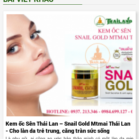
Kem ốc Sên Thái Lan – Snail Gold Mtmai Thái Lan
- Cho làn da trẻ trung, căng tràn sức sống
Là phụ nữ, ai cũng ao ước bản thân mình có một làn da mịn