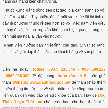
hàng giả, hàng kém chất lượng.
Thuốc xứng đáng đồng tiền bát gạo, giá cạnh tranh so với
các đơn vị khác. Tuy nhiên, để có một sức khỏe tốt thì tính ra
đây là phương thuốc rẻ tiền hơn so với việc nằm viện điều
trị hay đi vái tứ phương vẫn không có hiệu quả gì, trong khi
tiền mất mà họa lại vận vào người.
Nhân viên hướng dẫn nhiệt tình, chu đáo, tư vấn rõ ràng,
chi tiết và giải đáp thắc mắc cho khách hàng về sản phẩm.
Liên hệ ngay
Hotline:
0937. 213.346 - 0984.699.127
- 0962.936.300
để đặt hàng
thuốc rắn số 5
hoặc ghé
thăm
Website:
www.
dauthaoduoc.net
để tham khảo thêm
nhiều thông tin hữu ích về sản phẩm khác cũng như tin tức
liên quan đến việc bảo vệ sức khỏe của bạn. Hãy để
D
ầu
Thảo Dược Thái Lan
chăm sóc bạn, cho bạn thoát khỏi