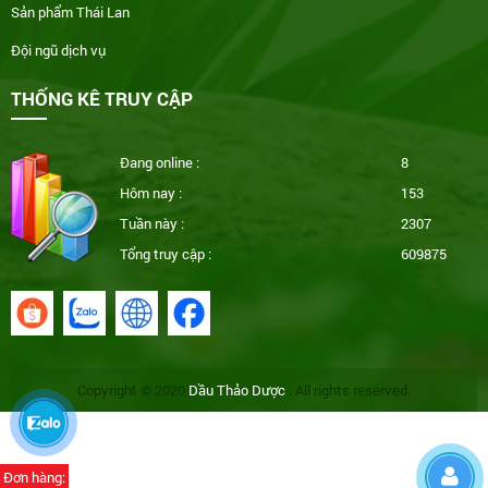
Sản phẩm Thái Lan
Đội ngũ dịch vụ
THỐNG KÊ TRUY CẬP
Đang online :
8
Hôm nay :
153
Tuần này :
2307
Tổng truy cập :
609875
Copyright © 2020
Dầu Thảo Dược
. All rights reserved.
Đơn hàng: