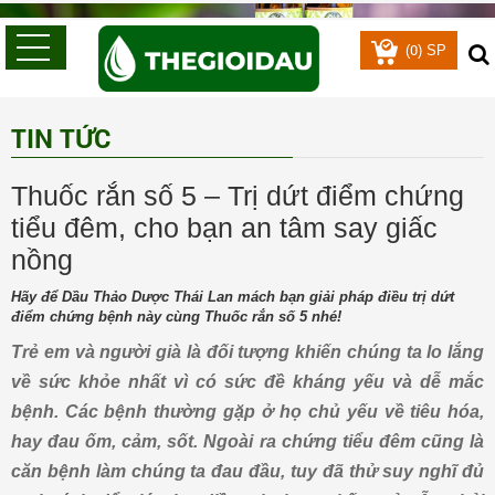
0
(
) SP
TIN TỨC
Thuốc rắn số 5 – Trị dứt điểm chứng
tiểu đêm, cho bạn an tâm say giấc
nồng
Hãy để Dầu Thảo Dược Thái Lan mách bạn giải pháp điều trị dứt
điểm chứng bệnh này cùng Thuốc rắn số 5 nhé!
Trẻ em và người già là đối tượng khiến chúng ta lo lắng
về sức khỏe nhất vì có sức đề kháng yếu và dễ mắc
bệnh. Các bệnh thường gặp ở họ chủ yếu về tiêu hóa,
hay đau ốm, cảm, sốt. Ngoài ra chứng tiểu đêm cũng là
căn bệnh làm chúng ta đau đầu, tuy đã thử suy nghĩ đủ