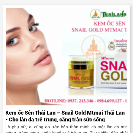
Kem ốc Sên Thái Lan – Snail Gold Mtmai Thái Lan
- Cho làn da trẻ trung, căng tràn sức sống
Là phụ nữ, ai cũng ao ước bản thân mình có một làn da mịn
màng, trắng sáng, khỏe khoắn và trẻ trung. Tuy nhiên, đâu phải