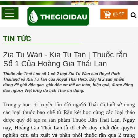
0
(
) SP
TIN TỨC
Zia Tu Wan - Kia Tu Tan | Thuốc rắn
Số 1 Của Hoàng Gia Thái Lan
Thuốc rắn Thái Lan số 1 có 2 loại Zia Tu Wan của Royal Park
Thailand và Kia Tu Tan của Royal Thai Herb. Đây là 2 sản phẩm
dùng để giải độc gan, giải độc cơ thể an toàn, hiệu quả, được đông
đảo người Việt từng du lịch Thái tin dùng.
Trong y học cổ truyền lâu đời người Thái đã biết sử dụng 
các loại thuốc bào chế từ Rắn kết học cùng các loại thảo 
dược quý để tạo ra sản phẩm Thuốc Rắn Thái Lan. 
Ngày
nay, Hoàng Gia Thái Lan là tổ chức duy nhất độc quyền
nghiên cứu sản xuất và phân phối thuốc rắn qua 2 trung