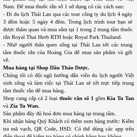
Nam. Để mua thuốc rắn số 1 sử dụng có các cách sau:
- Đi du lịch Thái Lan qua các tour công ty du lịch 4 ngày 
3 đêm hoặc 5 ngày 4 đêm. Trong lịch trình tour bạn sẽ 
được thăm quan và mua sắm tại 1 trong 2 trung tâm thuốc 
rắn Royal Thai Herb RTH hoặc Royal Park Thailand.
- Nhờ người thân quen sống tại Thái Lan tới các trung 
tâm thuốc rắn của Hoàng Gia để mua sản phẩm và gửi 
về. 
Mua hàng tại Shop Dầu Thảo Dược.
Chúng tôi có đội ngũ hướng dẫn viên du lịch người Việt 
sinh sống và làm việc tại Thái Lan sẽ tới trực tiếp trung 
tâm thuốc rắn để mua hàng. 
Shop cung cấp cả 2 loại 
thuốc rắn số 1 
gồm 
Kia Tu Tan
và 
Zia Tu Wan. 
Sản phẩm đầy đủ hoá đơn mua hàng tại trung tâm. 
Khi nhận hàng Quý Khách có thểm xem hàng trước: Kiểm 
tra mã vạch, QR Code, HSD. Có thể dùng các app trên 
điện thoại để kiểm tra hàng có chính hãng hay không.