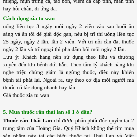
miệng, mụn trứng cá, táo bón, viêm da cấp tính, mãn tính 
hay hôi chân, dị ứng da.
Cách dụng zia tu wan
uống liên tục 3 ngày mỗi ngày 2 viên vào sau buổi ăn 
sáng và ăn tối để giải độc gan, nếu bị trĩ thì uống liên tục 
25 ngày, ngày 2 lần, lần 2 viên. Với trĩ nội cần đặt thuốc 
ngày 2 lần và trĩ ngoại thì pha dấm bôi mỗi ngày 2 lần.
Lưu ý: Khách hàng nên sử dụng theo liều và thường 
xuyên đến khi bệnh dứt hẵn. Theo tâm lý khách hàng khi 
nghe triệu chứng giảm là ngừng thuốc, điều này khiến 
bệnh tái phát lại. Ngoài ra, tùy theo cơ địa mỗi người mà 
thuốc có tác dụng nhanh hay lâu.
Giá thuốc zia tu wan
5. Mua thuốc rắn thái lan số 1 ở đâu?
Thuốc rắn Thái Lan
 chỉ được phân phối độc quyền tại 2 
trung tâm của Hoàng Gia. Quý Khách không thể tìm mua 
sản phẩm này tại các hiệu thuốc tại Thái Lan và Việt 