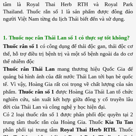
tâm là
Royal Thai Herb RTH
và
Royal Park
Thailand.
Thuốc rắn số 1 là sản phẩm được đông đảo 
người Việt Nam từng du lịch Thái biết đến và sử dụng.
1. Thuốc nọc rắn Thái Lan số 1 có thực sự tốt không?
Thuốc rắn số 1
 có công dụng để thải độc gan, thải độc cơ 
thể, hỗ trợ điều trị bệnh trị và một số bệnh ngoài da do cơ 
thể nhiễm độc
Thuốc rắn Thái Lan
 mang thương hiệu Quốc Gia để 
quảng bá hình ảnh của đất nước Thái Lan tới bạn bè quốc 
tế. Vì vậy, Hoàng Gia rất coi trọng về chất lượng của sản 
phẩm. 
Thuốc rắn số 1
 được Hoàng Gia Thái Lan tổ chức 
nghiên cứu, sản xuất kết hợp giữa đông y cổ truyền lâu 
đời của Thái Lan và công nghệ y học hiện đại.
Có 2 loại thuốc rắn số 1 được phân phối độc quyền tại 2 
trung tâm thuốc rắn của Hoàng Gia. Thuốc
 Kia Tu Tan
phân phối tại trung tâm 
Royal Thai Herb RTH. 
Thuốc