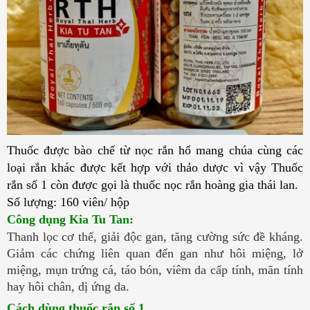
Thuốc được bào chế từ nọc rắn hổ mang chúa cùng các 
loại rắn khác được kết hợp với thảo dược vì vậy Thuốc 
rắn số 1 còn được gọi là thuốc nọc rắn hoàng gia thái lan. 
Số lượng: 160 viên/ hộp
Công dụng Kia Tu Tan
: 
Thanh lọc cơ thể, giải độc gan, tăng cường sức đề kháng. 
Giảm các chứng liên quan đến gan như hôi miệng, lở 
miệng, mụn trứng cá, táo bón, viêm da cấp tính, mãn tính 
hay hôi chân, dị ứng da.
Cách dùng thuốc rắn số 1