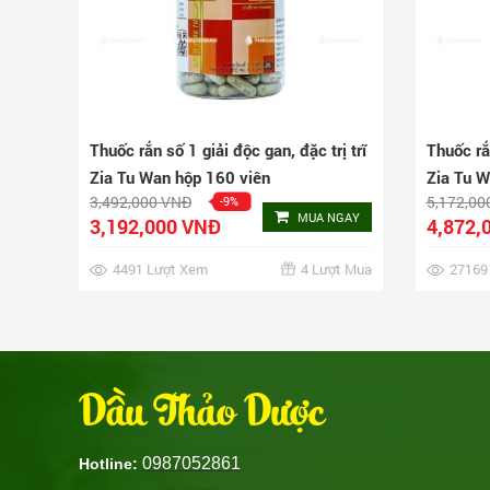
Thuốc rắn số 1 giải độc gan, đặc trị trĩ
Thuốc rắn
Zia Tu Wan hộp 160 viên
Zia Tu W
3,492,000 VNĐ
5,172,00
-9%
MUA NGAY
3,192,000 VNĐ
4,872,
4491 Lượt Xem
4 Lượt Mua
27169
Dầu Thảo Dược
0987052861
Hotline: