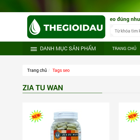
t sản phẩm chính hãng! Tư vấn sử dụng theo đúng nhu cầu
DANH MỤC SẢN PHẨM
TRANG CHỦ
Trang chủ
Tags seo
ZIA TU WAN