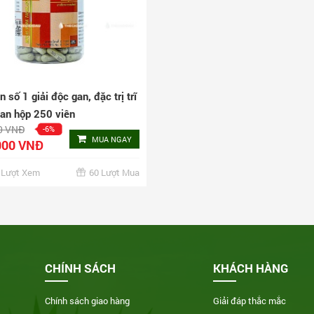
 số 1 giải độc gan, đặc trị trĩ
an hộp 250 viên
0 VNĐ
-6%
MUA NGAY
000 VNĐ
 Lượt Xem
60 Lượt Mua
CHÍNH SÁCH
KHÁCH HÀNG
Chính sách giao hàng
Giải đáp thắc mắc