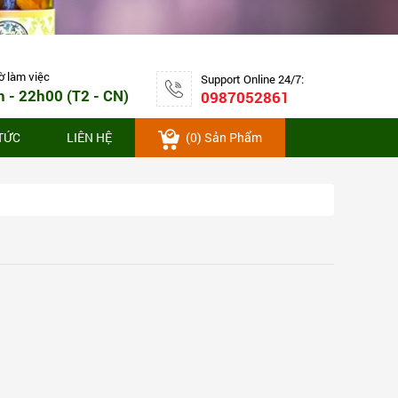
ng 3-7 ngày làm việc
ờ làm việc
Support Online 24/7:
h - 22h00 (T2 - CN)
0987052861
 TỨC
LIÊN HỆ
(
0
) Sản Phẩm