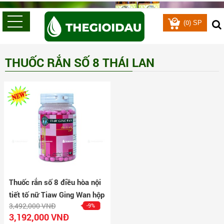
0
(
) SP
THUỐC RẮN SỐ 8 THÁI LAN
Thuốc rắn số 8 điều hòa nội
tiết tố nữ Tiaw Ging Wan hộp
3,492,000 VNĐ
-9%
500 viên
3,192,000 VNĐ