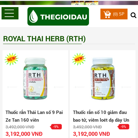
0
(
) SP
ROYAL THAI HERB (RTH)
Thuốc rắn Thái Lan số 9 Pai
Thuốc rắn số 10 giảm đau
Ze Tan 160 viên
bao tử, viêm loét dạ dày Un
3,492,000 VNĐ
3,492,000 VNĐ
-9%
-9%
Oui Tan hộp 160 viên
3,192,000 VNĐ
3,192,000 VNĐ