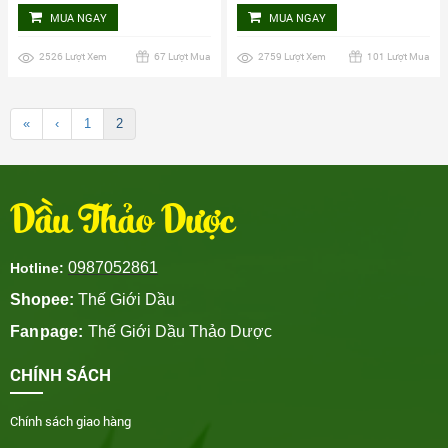
MUA NGAY
MUA NGAY
2526 Lượt Xem
67 Lượt Mua
2759 Lượt Xem
101 Lượt Mua
«
‹
1
2
Dầu Thảo Dược
0987052861
Hotline:
Shopee:
Thế Giới Dầu
Fanpage:
Thế Giới Dầu Thảo Dược
CHÍNH SÁCH
Chính sách giao hàng