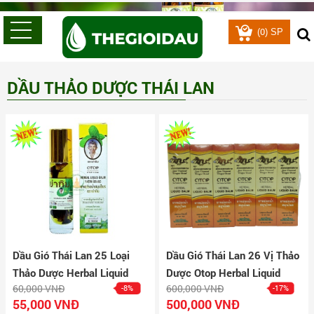
0
(
) SP
DẦU THẢO DƯỢC THÁI LAN
Dầu Gió Thái Lan 25 Loại
Dầu Gió Thái Lan 26 Vị Thảo
Thảo Dược Herbal Liquid
Dược Otop Herbal Liquid
60,000 VNĐ
600,000 VNĐ
-8%
-17%
Balm Yatim Brand
Balm Lốc 12 Chai
55,000 VNĐ
500,000 VNĐ