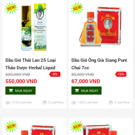
Dầu Gió Thái Lan 25 Loại
Dầu Gió Ông Già Siang Pure
Thảo Dược Herbal Liquid
Chai 7cc
600,000 VNĐ
80,000 VNĐ
-8%
-16%
Yatim Brand Lốc 12 Chai
550,000 VNĐ
67,000 VNĐ
MUA NGAY
MUA NGAY
2125 Lượt Xem
2 Lượt Mua
1332 Lượt Xem
2 Lượt Mua