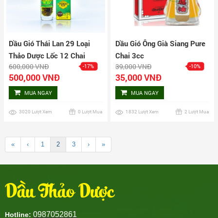
Dầu Gió Thái Lan 29 Loại
Dầu Gió Ông Già Siang Pure
Thảo Dược Lốc 12 Chai
Chai 3cc
600,000 VNĐ
39,000 VNĐ
-17%
-10%
500,000 VNĐ
35,000 VNĐ
MUA NGAY
MUA NGAY
3020 Lượt Xem
0 Lượt Mua
1832 Lượt Xem
2 Lượt Mua
«
‹
1
2
3
›
»
Dầu Thảo Dược
0987052861
Hotline: