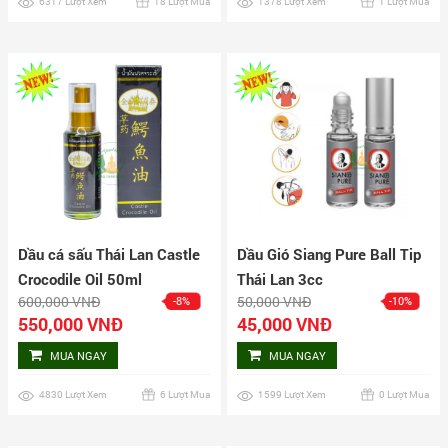
6317 Lượt Xem
18 Lượt Mua
1378 Lượt Xem
1 Lượt Mua
Dầu cá sấu Thái Lan Castle
Dầu Gió Siang Pure Ball Tip
Crocodile Oil 50ml
Thái Lan 3cc
600,000 VNĐ
50,000 VNĐ
-8%
-10%
550,000 VNĐ
45,000 VNĐ
MUA NGAY
MUA NGAY
4830 Lượt Xem
6 Lượt Mua
1599 Lượt Xem
0 Lượt Mua