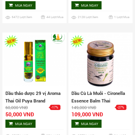
MUA NGAY
MUA NGAY
6472 Lượt Xem
44 Lượt Mua
2128 Lượt Xem
1 Lượt Mua
Dầu thảo dược 29 vị Aroma
Dầu Cù Là Muỗi - Cironella
Thai Oil Puya Brand
Essence Balm Thai
60,000 VNĐ
149,000 VNĐ
-17%
-27%
50,000 VNĐ
109,000 VNĐ
MUA NGAY
MUA NGAY